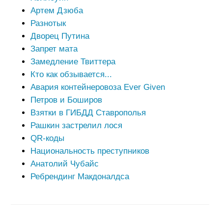
Артем Дзюба
Разнотык
Дворец Путина
Запрет мата
Замедление Твиттера
Кто как обзывается...
Авария контейнеровоза Ever Given
Петров и Боширов
Взятки в ГИБДД Ставрополья
Рашкин застрелил лося
QR-коды
Национальность преступников
Анатолий Чубайс
Ребрендинг Макдоналдса