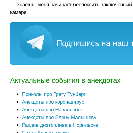
— Знаешь, меня начинает беспокоить заключенный 
камере.
Подпишись на наш т
Актуальные события в анекдотах
Приколы про Грету Тунберг
Анекдоты про коронавирус
Анекдоты про Навального
Анекдоты про Елену Малышеву
Разлив дизтоплива в Норильске
Путин бросил ручку