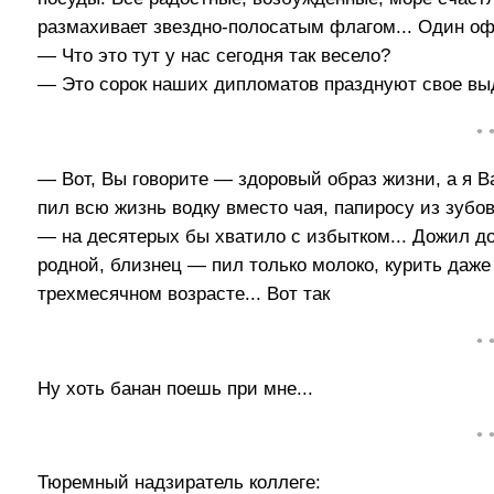
размахивает звездно-полосатым флагом... Один оф
— Что это тут у нас сегодня так весело?
— Это сорок наших дипломатов празднуют свое выд
• 
— Вот, Вы говорите — здоровый образ жизни, а я В
пил всю жизнь водку вместо чая, папиросу из зуб
— на десятерых бы хватило с избытком... Дожил до 
родной, близнец — пил только молоко, курить даже
трехмесячном возрасте... Вот так
• 
Ну хоть банан поешь при мне...
• 
Тюремный надзиратель коллеге: