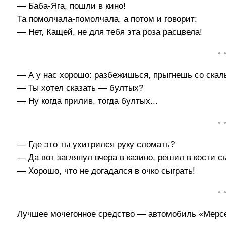
— Баба-Яга, пошли в кино!
Та помолчала-помолчала, а потом и говорит:
— Нет, Кащей, не для тебя эта роза расцвела!
• 
— А у нас хорошо: разбежишься, прыгнешь со скал
— Ты хотел сказать — бултых?
— Ну когда прилив, тогда бултых...
• 
— Где это ты ухитрился руку сломать?
— Да вот заглянул вчера в казино, решил в кости сы
— Хорошо, что не догадался в очко сыграть!
• 
Лучшее мочегонное средство — автомобиль «Мерсе