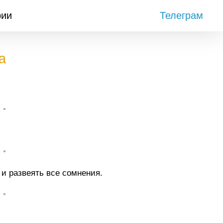
рии
Телеграм
а
• •
• •
 и развеять все сомнения.
• •