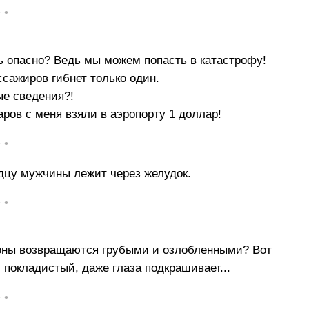
• •
нь опасно? Ведь мы можем попасть в катастрофу!
ссажиров гибнет только один.
ые сведения?!
аров с меня взяли в аэропорту 1 доллар!
• •
рдцу мужчины лежит через желудок.
• •
зоны возвращаются грубыми и озлобленными? Вот
 покладистый, даже глаза подкрашивает...
• •