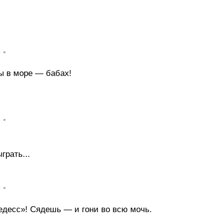
• •
ы в море — бабах!
• •
грать...
• •
десс»! Сядешь — и гони во всю мочь.