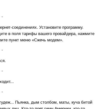
• •
ернет-соединениях. Установите программу.
едите в поля тарифы вашего провайдера, нажмите
рите пункт меню «Сжечь модем».
• •
ся.
• •
ходит...
• •
удеж... Пьянка, дым столбом, маты, куча битой
ивых лиц. Кто-то поет гимн Америки, кто-то