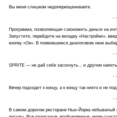
Вы меня слишком недопереоцениваете.
• 
Программа, позволяющая сэкономить деньги на инт
Запустите, перейдите на вкладку «Настройки», вв
кнопку «Ок». В появившемся диалоговом окне выбе
• 
SPRITE — не дай себе засохнуть... и другим напить
• 
Вечер подходит к концу, а к концу так никто и не под
• 
В самом дорогом ресторане Нью-Йорка небывалый г
посуды. Все радостные, возбужденные, море счастл