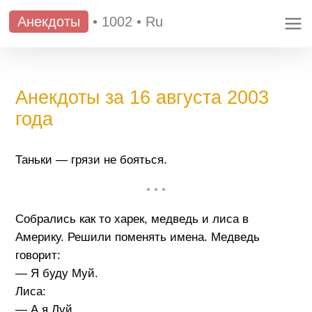
Анекдоты
•
1002
•
Ru
Анекдоты за 16 августа 2003
года
Таньки — грязи не бояться.
• • •
Собрались как то харек, медведь и лиса в
Америку. Решили поменять имена. Медведь
говорит:
— Я буду Муй.
Лиса:
— А я Луй.