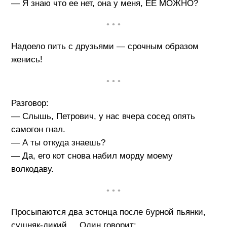
— Я знаю что ее нет, она у меня, ЕЕ МОЖНО?
• • •
Надоело пить с друзьями — срочным образом
женись!
• • •
Разговор:
— Слышь, Петрович, у нас вчера сосед опять
самогон гнал.
— А ты откуда знаешь?
— Да, его кот снова набил морду моему
волкодаву.
• • •
Просыпаются два эстонца после бурной пьянки,
сушняк-дикий.... Один говорит: