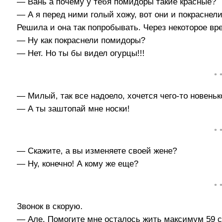
— Вань а почему у тебя помидоры такие красные?
— А я перед ними голый хожу, вот они и покраснели
Решила и она так попробывать. Через некоторое вр
— Ну как покраснели помидоры?
— Нет. Но ты бы видел огурцы!!!
• 
— Милый, так все надоело, хочется чего-то новенько
— А ты заштопай мне носки!
• 
— Скажите, а вы изменяете своей жене?
— Ну, конечно! А кому же еще?
• 
Звонок в скорую.
— Але, Помогите мне осталось жить максимум 59 с