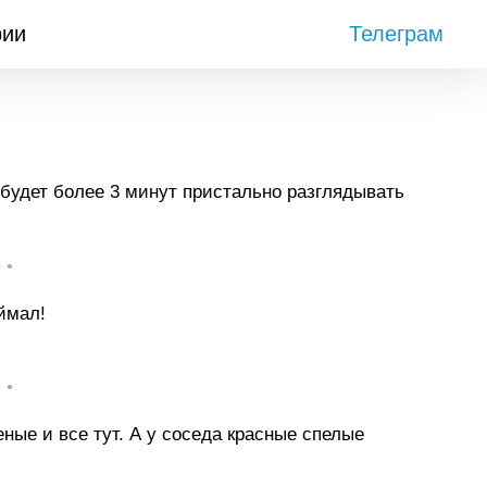
рии
Телеграм
 будет более 3 минут пристально разглядывать
• •
ймал!
• •
ные и все тут. А у соседа красные спелые