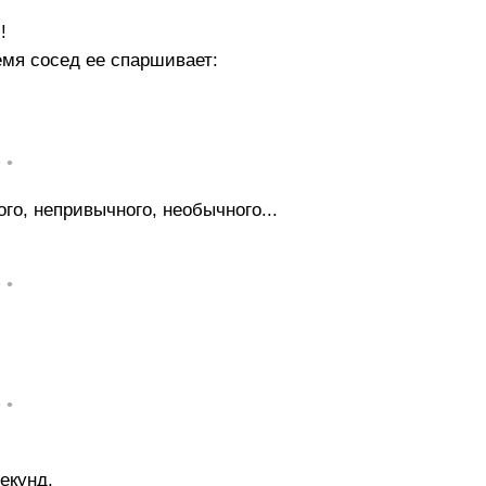
!
емя сосед ее спаршивает:
• •
го, непривычного, необычного...
• •
• •
екунд.