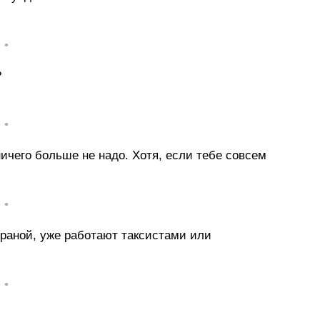
• •
?
• •
 ничего больше не надо. Хотя, если тебе совсем
• •
страной, уже работают таксистами или
• •