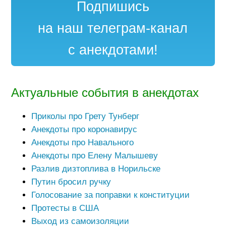
Подпишись
на наш телеграм-канал
с анекдотами!
Актуальные события в анекдотах
Приколы про Грету Тунберг
Анекдоты про коронавирус
Анекдоты про Навального
Анекдоты про Елену Малышеву
Разлив дизтоплива в Норильске
Путин бросил ручку
Голосование за поправки к конституции
Протесты в США
Выход из самоизоляции