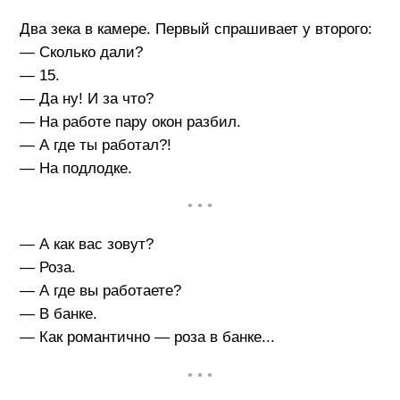
Два зека в камере. Первый спрашивает у второго:
— Сколько дали?
— 15.
— Да ну! И за что?
— На работе пару окон разбил.
— А где ты работал?!
— На подлодке.
• • •
— А как вас зовут?
— Роза.
— А где вы работаете?
— В банке.
— Как романтично — роза в банке...
• • •