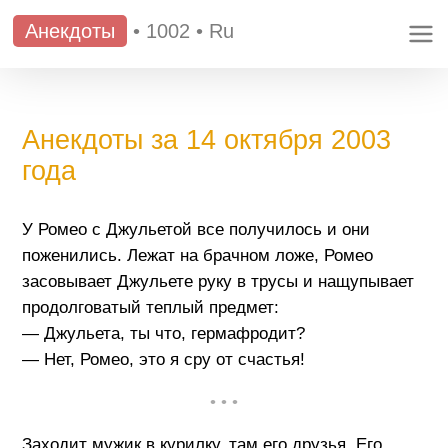
Анекдоты
•
1002
•
Ru
Анекдоты за 14 октября 2003
года
У Ромео с Джульетой все получилось и они
поженились. Лежат на брачном ложе, Ромео
засовывает Джульете руку в трусы и нащупывает
продолговатый теплый предмет:
— Джульета, ты что, гермафродит?
— Нет, Ромео, это я сру от счастья!
• • •
Заходит мужик в курилку, там его друзья. Его