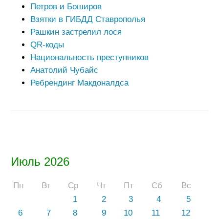
Петров и Боширов
Взятки в ГИБДД Ставрополья
Рашкин застрелил лося
QR-коды
Национальность преступников
Анатолий Чубайс
Ребрендинг Макдоналдса
Июль 2026
Пн
Вт
Ср
Чт
Пт
Сб
Вс
1
2
3
4
5
6
7
8
9
10
11
12