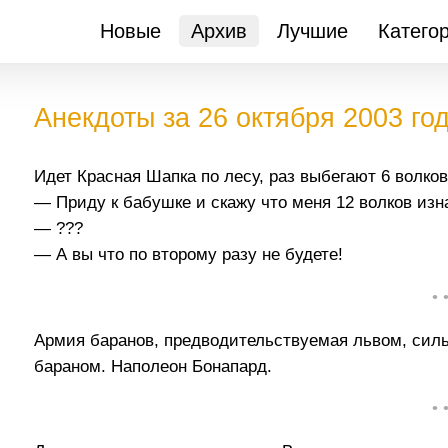
Новые
Архив
Лучшие
Катего
Анекдоты за 26 октября 2003 го
Идет Красная Шапка по лесу, раз выбегают 6 волко
— Приду к бабушке и скажу что меня 12 волков изн
— ???
— А вы что по второму разу не будете!
• 
Армия баранов, предводительствуемая львом, силь
бараном. Наполеон Бонапард.
• 