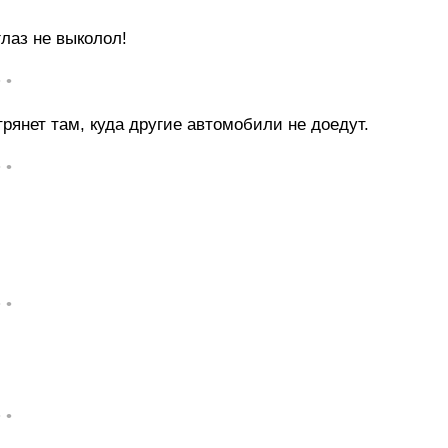
глаз не выколол!
• •
рянет там, куда другие автомобили не доедут.
• •
• •
• •