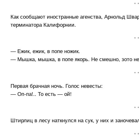
• 
Как сообщают иностранные агенства, Арнольд Швар
терминатора Калифорнии.
• 
— Ежик, ежик, в попе ножик.
— Мышка, мышка, в попе якорь. Не смешно, зото н
• 
Первая брачная ночь. Голос невесты:
— Оп-па!.. То есть — ой!
• 
Штирлиц в лесу наткнулся на сук, у них и заночева
• 