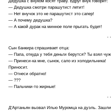
Дедушка с внуком косят траву. Вдруг внук говорит:
— Дедушка смотри парашутист летит!
— Нет внучок это не парашутист это сапер!
— А почему дедушка?
— А какой дурак на минное поле прыгать будет!
• 
Сын банкира спрашивает отца:
— Папа, откуда у тебя деньги берутся? Ты взял чуж
— Принеси-ка мне, сынок, сало из холодильника!
Приносит.
— Отнеси обратно!
— ???
— Пальчики-то жирные!
• 
Д'Артаньян вызвал Илью Муромца на дуэль. Зашли 