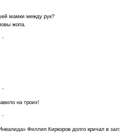
ашей мамки между рук?
ловы жопа.
• •
• •
авило на троих!
• •
Инвалида» Филлип Киркоров долго кричал в зал: