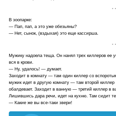
• 
В зоопарке:
— Пап, пап, а это уже обезьяны?
— Нет, сынок, (вздыхая) это еще кассирша.
• 
Мужику надоела теща. Он нанял трех киллеров ее 
вся в крови.
— Ну, удалось! — думает.
Заходит в комнату — там один киллер со вспорот
мужик идет в другую комнату — там второй киллер 
обалдевает. Заходит в ванную — третий киллер в ва
Лишившись дара речи, идет на кухню. Там сидит т
— Какие же вы все-таки звери!