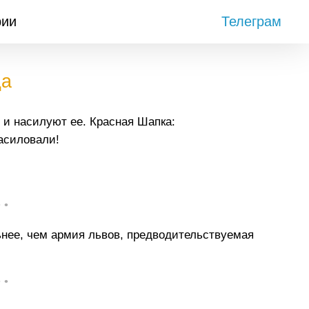
рии
Телеграм
да
в и насилуют ее. Красная Шапка:
асиловали!
• •
нее, чем армия львов, предводительствуемая
• •