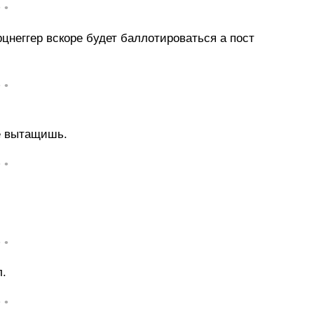
• •
цнеггер вскоре будет баллотироваться а пост
• •
е вытащишь.
• •
• •
л.
• •