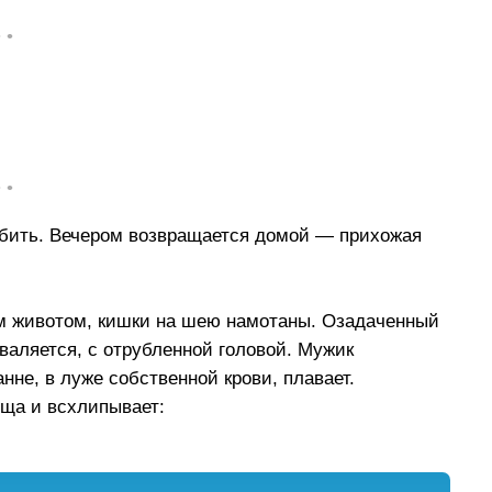
• •
• •
убить. Вечером возвращается домой — прихожая
ым животом, кишки на шею намотаны. Озадаченный
валяется, с отрубленной головой. Мужик
нне, в луже собственной крови, плавает.
еща и всхлипывает: