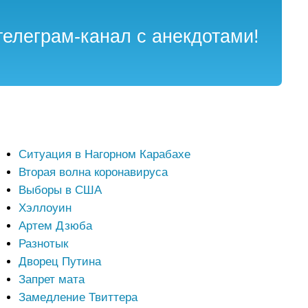
елеграм-канал с анекдотами!
Ситуация в Нагорном Карабахе
Вторая волна коронавируса
Выборы в США
Хэллоуин
Артем Дзюба
Разнотык
Дворец Путина
Запрет мата
Замедление Твиттера