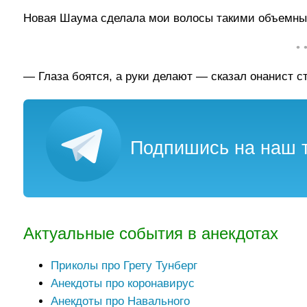
Новая Шаума сделала мои волосы такими объемным
• 
— Глаза боятся, а руки делают — сказал онанист 
Подпишись на наш т
Актуальные события в анекдотах
Приколы про Грету Тунберг
Анекдоты про коронавирус
Анекдоты про Навального