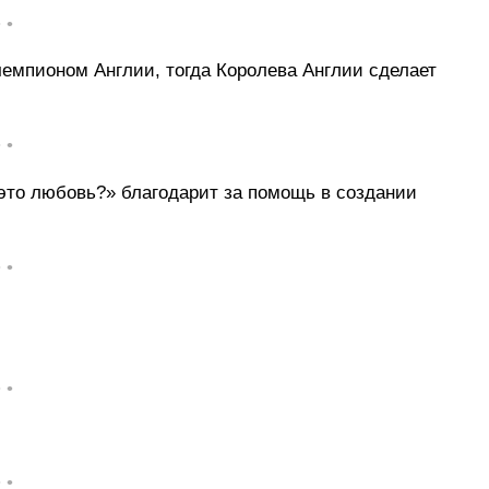
• •
 чемпионом Англии, тогда Королева Англии сделает
• •
это любовь?» благодарит за помощь в создании
• •
• •
• •