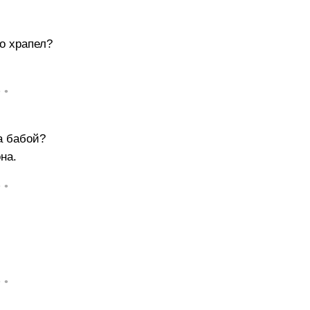
о храпел?
• •
а бабой?
на.
• •
• •