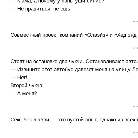
— Мама, а почему у папы уши синие?
— Не нравиться, не ешь.
• 
Совместный проект компаний «Олвэйз» и «Хед энд
• 
Стоят на остановке два чукчи. Останавливают авто
— Извините этот автобус давезет меня на улицу Л
— Нет!
Второй чукча:
— А меня?
• 
Секс без любви — это пустой опыт, однако из все
• 