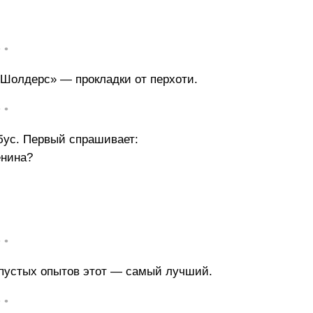
• •
 Шолдерс» — прокладки от перхоти.
• •
бус. Первый спрашивает:
енина?
• •
х пустых опытов этот — самый лучший.
• •