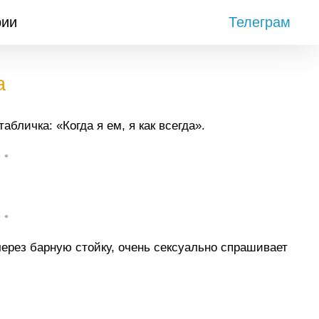
рии
Телеграм
а
бличка: «Когда я ем, я как всегда».
• •
• •
через барную стойку, очень сексуально спрашивает