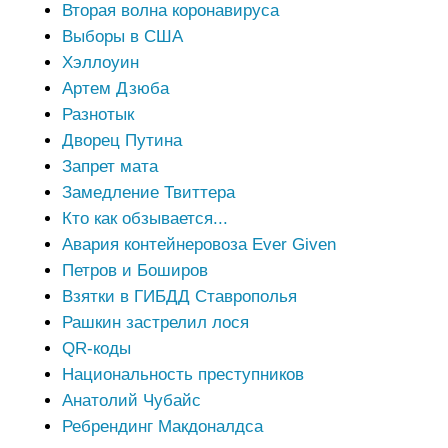
Вторая волна коронавируса
Выборы в США
Хэллоуин
Артем Дзюба
Разнотык
Дворец Путина
Запрет мата
Замедление Твиттера
Кто как обзывается...
Авария контейнеровоза Ever Given
Петров и Боширов
Взятки в ГИБДД Ставрополья
Рашкин застрелил лося
QR-коды
Национальность преступников
Анатолий Чубайс
Ребрендинг Макдоналдса