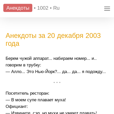
Анекдоты
•
1002
•
Ru
Анекдоты за 20 декабря 2003
года
Берем чужой аппарат... набираем номер... и..
говорим в трубку:
— Алло... Это Нью-Йорк?... да... да... я подожду...
• • •
Посетитель ресторан:
— В моем супе плавает муха!
Официант:
— Извините, сэр, но мухи не умеют плавать!