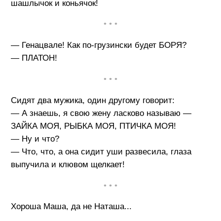
шашлычок и коньячок!
• • •
— Генацвале! Как по-грузински будет БОРЯ?
— ПЛАТОН!
• • •
Сидят два мужика, один другому говорит:
— А знаешь, я свою жену ласково называю —
ЗАЙКА МОЯ, РЫБКА МОЯ, ПТИЧКА МОЯ!
— Ну и что?
— Что, что, а она сидит уши развесила, глаза
выпучила и клювом щелкает!
• • •
Хороша Маша, да не Наташа...