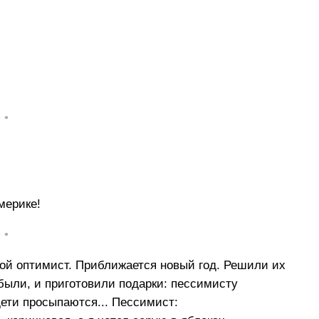
• •
мерике!
• •
гой оптимист. Приближается новый год. Решили их
 были, и приготовили подарки: пессимисту
дети просыпаются... Пессимист: