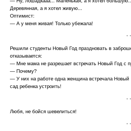
— Hy, лошадкааа... Маленькая, а я хотел большую...
Деpевянная, а я хотел живyю...
Оптимист:
— А y меня живая! Только убежала!
• 
Решили студенты Новый Год праздновать в заброш
отказывается:
— Мне мама не разрешает встречать Новый Год с 
— Почему?
— У них на работе одна женщина встречала Новый Г
сад ребенка устроить!
• 
Любя, не бойся шевелиться!
• 