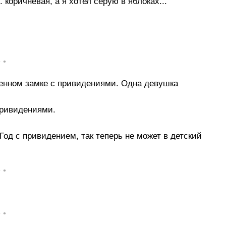
 коричневая, а я хотел серую в яблоках...
• •
енном замке с привидениями. Одна девушка
привидениями.
од с привидением, так теперь не может в детский
• •
• •