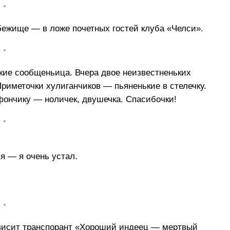
• •
ежище — в ложе почетных гостей клуба «Челси».
• •
кие сообщеньица. Вчера двое неизвестненьких
риметочки хулиганчиков — пьяненькие в стелечку.
фончику — ноличек, двушечка. Спасибочки!
• •
я — я очень устал.
• •
 висит транспорант «Хороший индеец — мертвый