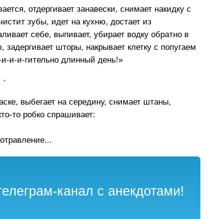
вается, отдергивает занавески, снимает накидку с
 чистит зубы, идет на кухню, достает из
аливает себе, выпивает, убирает водку обратно в
ю, задергивает шторы, накрывает клетку с попугаем
-и-и-и-гительно длинный день!»
• •
маске, выбегает на середину, снимает штаны,
кто-то робко спрашивает:
отравление...
елеграм-канал с анекдотами!