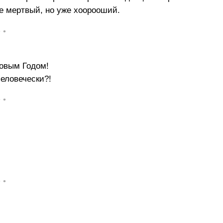
е мертвый, но уже хоорооший.
• •
Новым Годом!
человечески?!
• •
• •