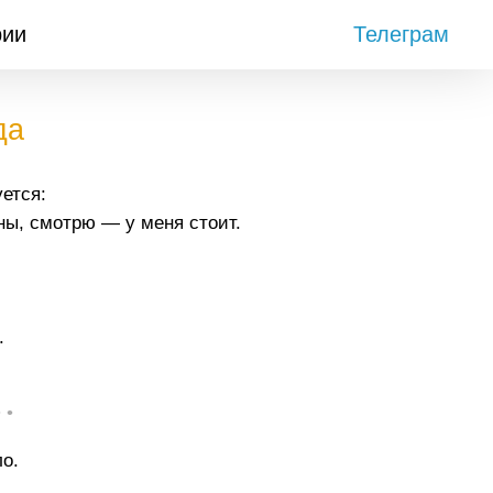
рии
Телеграм
да
ется:
ны, смотрю — у меня стоит.
.
• •
о.