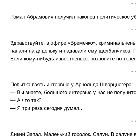
• 
Роман Абрамович получил наконец политическое уб
• 
Здравствуйте, в эфире «Времечко», криминальнень
напали на дяденьку и надавали ему щелбанчиков. П
Если кому-нибудь известненько, позвоните по теле
• 
Попытка взять интервью у Арнольда Шварцнегера:
— Вы знаете, большого интервью у нас не получитс
— А что так?
— Я три раза сегодня думал...
• 
Дикий Запад. Маленький городок. Салун. В салуне