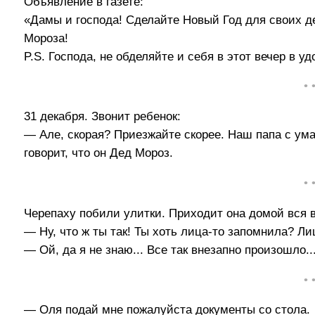
Объявление в газете:
«Дамы и господа! Сделайте Новый Год для своих д
Мороза!
P.S. Господа, не обделяйте и себя в этот вечер в
• 
31 декабря. Звонит ребенок:
— Але, скорая? Приезжайте скорее. Наш папа с ума
говорит, что он Дед Мороз.
• 
Черепаху побили улитки. Приходит она домой вся в
— Ну, что ж ты так! Ты хоть лица-то запомнила? Ли
— Ой, да я не знаю... Все так внезапно произошло..
• 
— Оля подай мне пожалуйста документы со стола.