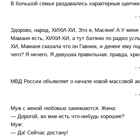
В большой семье раздавались характерные щелчки.
• 
Здорово, народ, ХИХИ-ХИ, Это я, Масяня! А У меня
Маманя есть, ХИХИ-ХИ, а тут батяню по радио усл
ХИ, Маманя сказала что он Гавнюк, и дененг ему по
чего? Я ничего. Я девушка правильная, правда, х
• 
МВД России объявляет о начале новой массовой ак
• 
Муж с женой любовью занимаются. Жена:
— Дорогой, во мне есть что-нибудь хорошее?
Муж:
— Да! Сейчас достану!