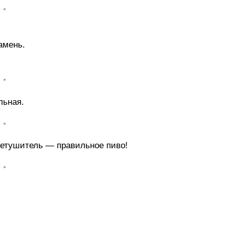
• •
амень.
• •
льная.
• •
гнетушитель — правильное пиво!
• •