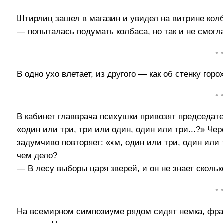
Штирлиц зашел в магазин и увидел на витрине кол
— попыталась подумать колбаса, но так и не смогл
• 
В одно ухо влетает, из другого — как об стенку горох
• 
В кабинет главврача психушки привозят председат
«один или три, три или один, один или три...?» Че
задумчиво повторяет: «хм, один или три, один или 
чем дело?
— В лесу выборы царя зверей, и он не знает сколь
• 
На всемирном симпозиуме рядом сидят немка, фран