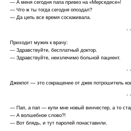
— А меня сегодня папа привез на «Мерседесе»!
— Что ж ты тогда сегодня опоздал?
— Да цепь все время соскакивала.
• 
Приходит мужик к врачу:
— Здравствуйте, бесплатный доктор.
— Здравствуйте, неизлечимо больной пациент.
• 
Джекпот — это сокращение от джек потрошитель ко
• 
— Пап, а пап — кyпи мне новый винчестеp, а то ста
— А волшебное слово?!
— Вот блядь, и тyт паpолей понаставили.