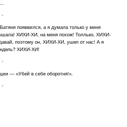
..
• •
 Батяня появвился, а я думала только у меня
ышала! ХИХИ-ХИ, на меня похож! Толлько, ХИХИ-
давай, поэтому он, ХИХИ-ХИ, ушел от нас! А я
рюндель? ХИХИ-ХИ!
• •
ции — «Убей в себе оборотня!».
• •