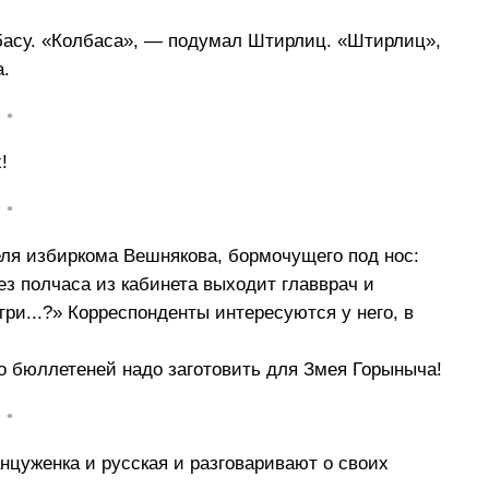
басу. «Колбаса», — подумал Штирлиц. «Штирлиц»,
а.
• •
!
• •
еля избиркома Вешнякова, бормочущего под нос:
рез полчаса из кабинета выходит главврач и
три...?» Корреспонденты интересуются у него, в
ко бюллетеней надо заготовить для Змея Горыныча!
• •
цуженка и русская и разговаривают о своих