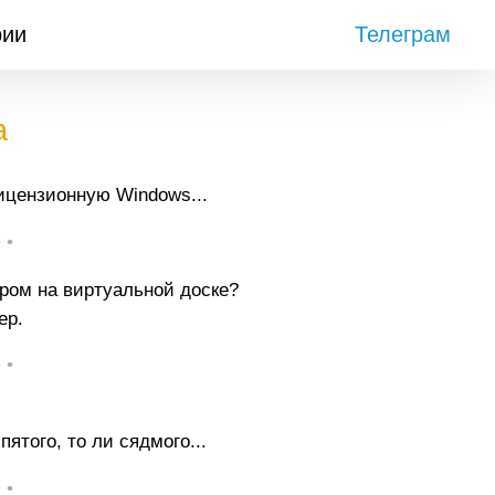
рии
Телеграм
а
ицензионную Windows...
• •
ром на виртуальной доске?
ер.
• •
пятого, то ли сядмого...
• •