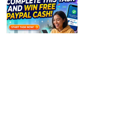
Win Paypal Cash
Get Chance to Win Paypal Cash
Узнать больше
ldl1.com