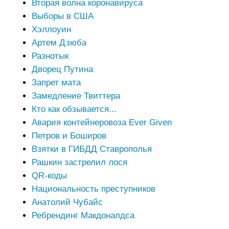
Вторая волна коронавируса
Выборы в США
Хэллоуин
Артем Дзюба
Разнотык
Дворец Путина
Запрет мата
Замедление Твиттера
Кто как обзывается...
Авария контейнеровоза Ever Given
Петров и Боширов
Взятки в ГИБДД Ставрополья
Рашкин застрелил лося
QR-коды
Национальность преступников
Анатолий Чубайс
Ребрендинг Макдоналдса