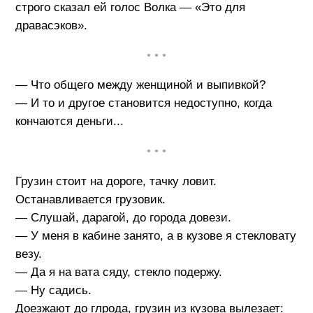
строго сказал ей голос Волка — «Это для
дравасэков».
• • •
— Что общего между женщиной и выпивкой?
— И то и другое становится недоступно, когда
кончаются деньги...
• • •
Грузин стоит на дороге, тачку ловит.
Останавливается грузовик.
— Слушай, дарагой, до города довези.
— У меня в кабине занято, а в кузове я стекловату
везу.
— Да я на вата сяду, стекло подержу.
— Ну садись.
Доезжают до глрода, грузин из кузова вылезает: