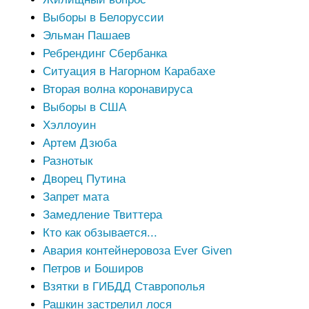
Выборы в Белоруссии
Эльман Пашаев
Ребрендинг Сбербанка
Ситуация в Нагорном Карабахе
Вторая волна коронавируса
Выборы в США
Хэллоуин
Артем Дзюба
Разнотык
Дворец Путина
Запрет мата
Замедление Твиттера
Кто как обзывается...
Авария контейнеровоза Ever Given
Петров и Боширов
Взятки в ГИБДД Ставрополья
Рашкин застрелил лося