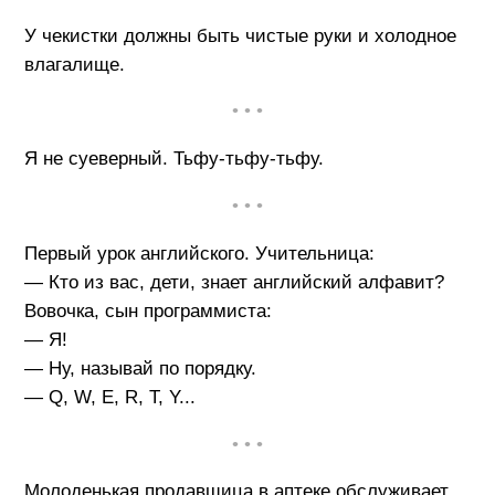
У чекистки должны быть чистые руки и холодное
влагалище.
• • •
Я не суеверный. Тьфу-тьфу-тьфу.
• • •
Первый урок английского. Учительница:
— Кто из вас, дети, знает английский алфавит?
Вовочка, сын программиста:
— Я!
— Ну, называй по порядку.
— Q, W, E, R, T, Y...
• • •
Молоденькая продавщица в аптеке обслуживает