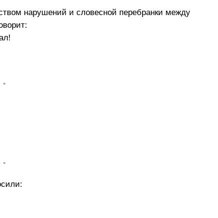
ством нарушений и словесной перебранки между
оворит:
ал!
• •
• •
осили: