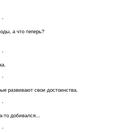
• •
оды, а что теперь?
• •
ка.
• •
ые развивают свои достоинства.
• •
а-то добивался...
• •