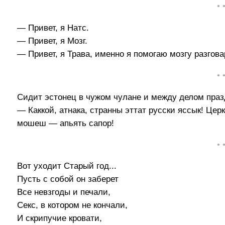
• 
— Привет, я Натс.
— Привет, я Мозг.
— Привет, я Трава, именно я помогаю мозгу разгов
• 
Сидит эстонец в чужом чулане и между делом пра
— Каккой, атнака, странны эттат русски яссык! Цер
мошеш — апьять сапор!
• 
Вот уходит Старый год...
Пусть с собой он заберет
Все невзгоды и печали,
Секс, в котором не кончали,
И скрипучие кровати,