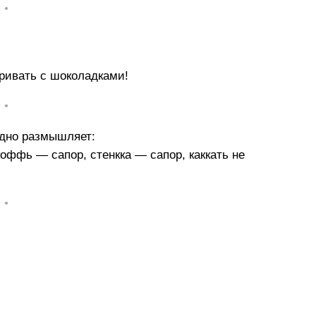
• •
аривать с шоколадками!
• •
здно размышляет:
коффь — сапор, стенкка — сапор, каккать не
• •