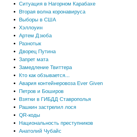
Ситуация в Нагорном Карабахе
Вторая волна коронавируса
Выборы в США
Хэллоуин
Артем Дзюба
Разнотык
Дворец Путина
Запрет мата
Замедление Твиттера
Кто как обзывается...
Авария контейнеровоза Ever Given
Петров и Боширов
Взятки в ГИБДД Ставрополья
Рашкин застрелил лося
QR-коды
Национальность преступников
Анатолий Чубайс