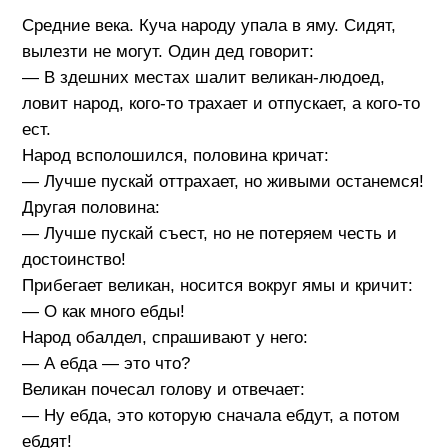
Средние века. Куча народу упала в яму. Сидят,
вылезти не могут. Один дед говорит:
— В здешних местах шалит великан-людоед,
ловит народ, кого-то трахает и отпускает, а кого-то
ест.
Народ всполошился, половина кричат:
— Лучше пускай оттрахает, но живыми останемся!
Другая половина:
— Лучше пускай съест, но не потеряем честь и
достоинство!
Прибегает великан, носится вокруг ямы и кричит:
— О как много ебды!
Народ обалдел, спрашивают у него:
— А ебда — это что?
Великан почесал голову и отвечает:
— Ну ебда, это которую сначала ебдут, а потом
ебдят!