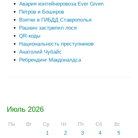
Авария контейнеровоза Ever Given
Петров и Боширов
Взятки в ГИБДД Ставрополья
Рашкин застрелил лося
QR-коды
Национальность преступников
Анатолий Чубайс
Ребрендинг Макдоналдса
Июль 2026
Пн
Вт
Ср
Чт
Пт
Сб
Вс
1
2
3
4
5