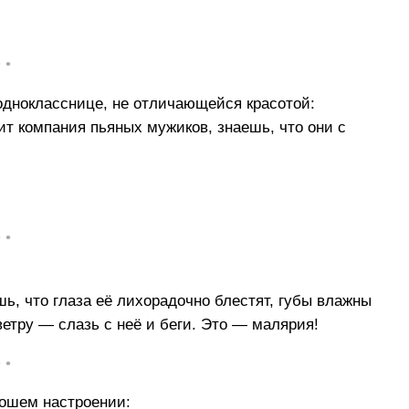
• •
 однокласснице, не отличающейся красотой:
т компания пьяных мужиков, знаешь, что они с
• •
шь, что глаза её лихорадочно блестят, губы влажны
ветру — слазь с неё и беги. Это — малярия!
• •
рошем настроении: