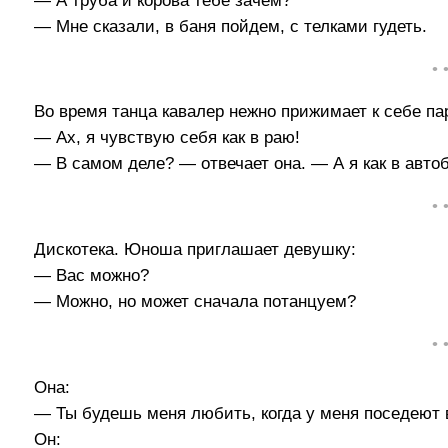
— А труба и корова тебе зачем?
— Мне сказали, в баня пойдем, с телками гудеть.
• 
Во время танца кавалер нежно прижимает к себе па
— Ах, я чувствую себя как в раю!
— В самом деле? — отвечает она. — А я как в авто
• 
Дискотека. Юноша приглашает девушку:
— Вас можно?
— Можно, но может сначала потанцуем?
• 
Она:
— Ты будешь меня любить, когда у меня поседеют
Он: