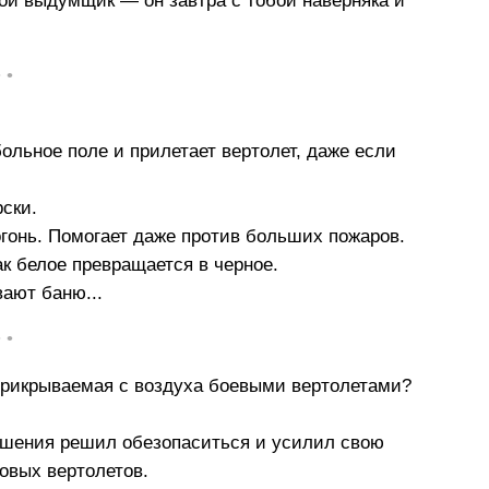
шой выдумщик — он завтра с тобой наверняка и
• •
льное поле и прилетает вертолет, даже если
ски.
огонь. Помогает даже против больших пожаров.
ак белое превращается в черное.
ают баню...
• •
 прикрываемая с воздуха боевыми вертолетами?
кушения решил обезопаситься и усилил свою
овых вертолетов.