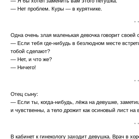
— Я бы хотел заменить вам этого петушка.
— Нет проблем. Куры — в курятнике.
• 
Одна очень злая маленькая девочка говорит своей
— Если тебя где-нибудь в безлюдном месте встрети
тобой сделают?
— Нет, и что же?
— Ничего!
• 
Отец сыну:
— Если ты, когда-нибудь, лёжа на девушке, замети
и чувственны, а тело дрожит как осиновый лист на 
• 
В кабинет к гинекологу заходит девушка. Врач в хо