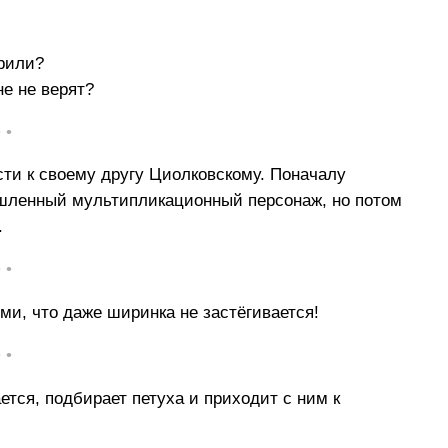
рили?
не не верят?
• •
сти к своему другу Циолковскому. Поначалу
ышленный мультипликационный персонаж, но потом
.
• •
и, что даже ширинка не застёгивается!
• •
ется, подбирает петуха и приходит с ним к