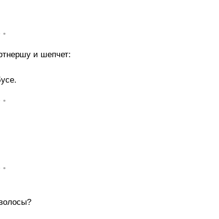
• •
ртнершу и шепчет:
бусе.
• •
• •
 волосы?