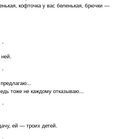
нькая, кофточка у вас беленькая, брючки —
• •
 ней.
• •
предлагаю...
едь тоже не каждому отказываю...
• •
ачу, ей — троих детей.