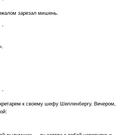
• •
инжалом зарезал мишень.
• •
».
• •
кретарем к своему шефу Шелленбергу. Вечером,
ой: