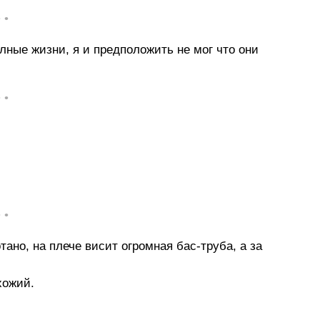
• •
ные жизни, я и предположить не мог что они
• •
• •
тано, на плече висит огромная бас-труба, а за
хожий.