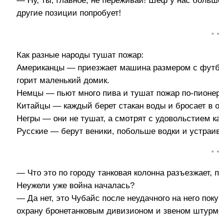
— Ну, ты, главное, не переживай! Шеф у нас боль
другие позиции попробует!
• 
Как разные народы тушат пожар:
Американцы — приезжает машина размером с футбо
горит маленький домик.
Немцы — пьют много пива и тушат пожар по-пионер
Китайцы — каждый берет стакан воды и бросает в 
Негры — они не тушат, а смотрят с удовольстием к
Русские — берут веники, побольше водки и устраив
• 
— Что это по городу танковая колонна разъезжает,
Неужели уже война началась?
— Да нет, это Чубайс после неудачного на него по
охрану бронетанковым дивизионом и звеном штурм