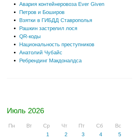
Авария контейнеровоза Ever Given
Петров и Боширов
Взятки в ГИБДД Ставрополья
Рашкин застрелил лося
QR-коды
Национальность преступников
Анатолий Чубайс
Ребрендинг Макдоналдса
Июль 2026
Пн
Вт
Ср
Чт
Пт
Сб
Вс
1
2
3
4
5