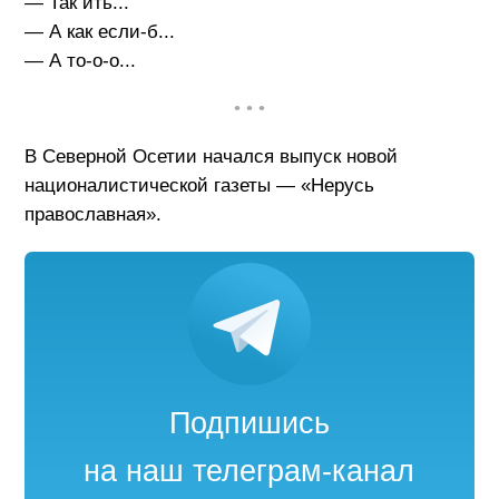
— Так ить...
— А как если-б...
— А то-о-о...
• • •
В Северной Осетии начался выпуск новой
националистической газеты — «Нерусь
православная».
Подпишись
на наш телеграм-канал