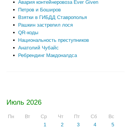
Авария контейнеровоза Ever Given
Петров и Боширов
Взятки в ГИБДД Ставрополья
Рашкин застрелил лося
QR-коды
Национальность преступников
Анатолий Чубайс
Ребрендинг Макдоналдса
Июль 2026
Пн
Вт
Ср
Чт
Пт
Сб
Вс
1
2
3
4
5