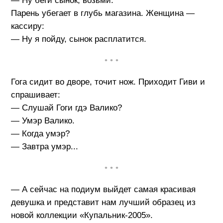
— Ну беги сынок, возьми.
Парень убегает в глубь магазина. Женщина —
кассиру:
— Ну я пойду, сынок расплатится.
• • •
Гога сидит во дворе, точит нож. Приходит Гиви и
спрашивает:
— Слушай Гоги гдэ Валико?
— Умэр Валико.
— Когда умэр?
— Завтра умэр...
• • •
— А сейчас на подиум выйдет самая красивая
девушка и представит нам лучший образец из
новой коллекции «Купальник-2005».