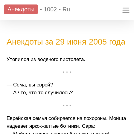
Анекдоты
•
1002
•
Ru
Анекдоты за 29 июня 2005 года
Утопился из водяного пистолета.
• • •
— Сема, вы еврей?
— А что, что-то случилось?
• • •
Еврейская семья собирается на похороны. Мойша
надевает ярко-желтые ботинки. Сара:
— Мойша, надень черные ботинки, и идем!