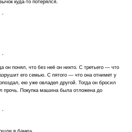
язычок куда-то потерялся.
• •
• •
а он понял, что без неё он никто. С третьего — что
разрушит его семью. С пятого — что она отнимет у
 опоздал, ею уже овладел другой. Тогда он бросил
ёл прочь. Покупка машина была отложена до
• •
ошли в баню».