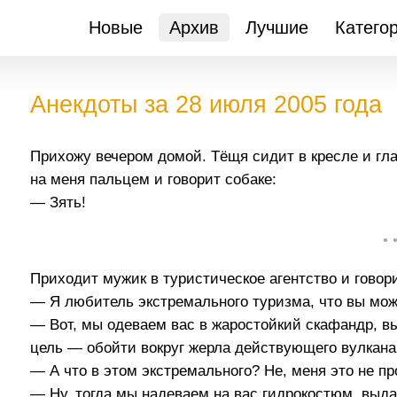
Новые
Архив
Лучшие
Катего
Анекдоты за 28 июля 2005 года
Прихожу вечером домой. Тёщя сидит в кресле и гла
на меня пальцем и говорит собаке:
— Зять!
• 
Приходит мужик в туристическое агентство и говори
— Я любитель экстремального туризма, что вы мож
— Вот, мы одеваем вас в жаростойкий скафандр, в
цель — обойти вокруг жерла действующего вулкана
— А что в этом экстремального? Не, меня это не пр
— Ну, тогда мы надеваем на вас гидрокостюм, выда