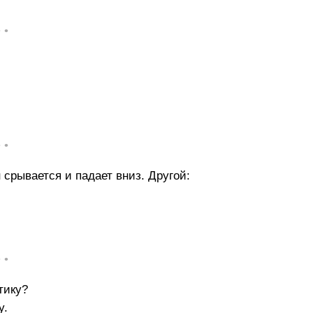
• •
• •
 срывается и падает вниз. Другой:
• •
тику?
y.