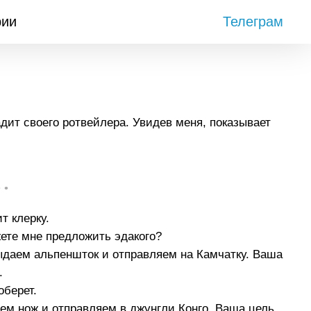
рии
Телеграм
дит своего ротвейлера. Увидев меня, показывает
• •
т клерку.
ете мне предложить эдакого?
ыдаем альпеншток и отправляем на Камчатку. Ваша
.
оберет.
ем нож и отправляем в джунгли Конго. Ваша цель