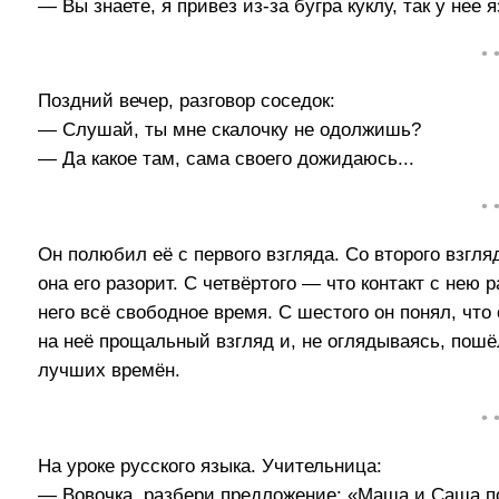
— Вы знаете, я привез из-за бугра куклу, так у нее 
• 
Поздний вечер, разговор соседок:
— Слушай, ты мне скалочку не одолжишь?
— Да какое там, сама своего дожидаюсь...
• 
Он полюбил её с первого взгляда. Со второго взгляд
она его разорит. С четвёртого — что контакт с нею 
него всё свободное время. С шестого он понял, что
на неё прощальный взгляд и, не оглядываясь, пош
лучших времён.
• 
На уроке русского языка. Учительница:
— Вовочка, разбери предложение: «Маша и Саша п