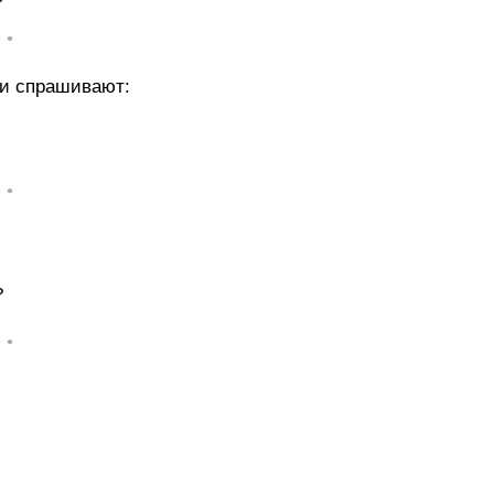
• •
ги спрашивают:
• •
?
• •