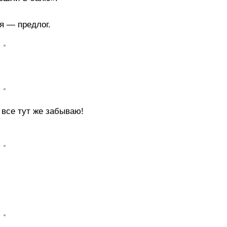
 — предлог.
• •
• •
 все тут же забываю!
• •
• •