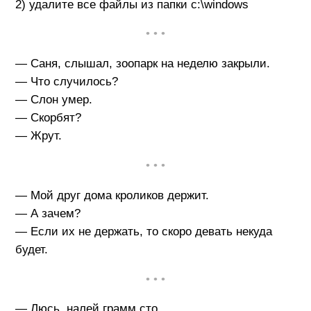
2) удалите все файлы из папки c:\windows
• • •
— Саня, слышал, зоопарк на неделю закрыли.
— Что случилось?
— Слон умер.
— Скорбят?
— Жрут.
• • •
— Мой друг дома кроликов держит.
— А зачем?
— Если их не держать, то скоро девать некуда
будет.
• • •
— Люсь, налей грамм сто.