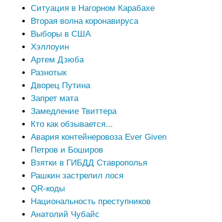
Ситуация в Нагорном Карабахе
Вторая волна коронавируса
Выборы в США
Хэллоуин
Артем Дзюба
Разнотык
Дворец Путина
Запрет мата
Замедление Твиттера
Кто как обзывается...
Авария контейнеровоза Ever Given
Петров и Боширов
Взятки в ГИБДД Ставрополья
Рашкин застрелил лося
QR-коды
Национальность преступников
Анатолий Чубайс