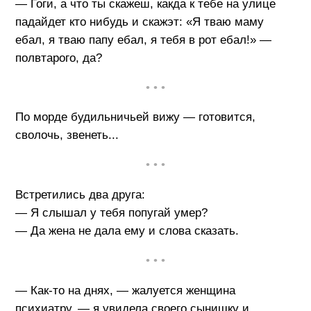
— Гоги, а что ты скажеш, какда к тебе на улице
падайдет кто нибудь и скажэт: «Я тваю маму
ебал, я тваю папу ебал, я тебя в рот ебал!» —
полвтарого, да?
• • •
По морде будильничьей вижу — готовится,
сволочь, звенеть...
• • •
Встретились два друга:
— Я слышал у тебя попугай умер?
— Да жена не дала ему и слова сказать.
• • •
— Как-то на днях, — жалуется женщина
психиатру, — я увидела своего сынишку и