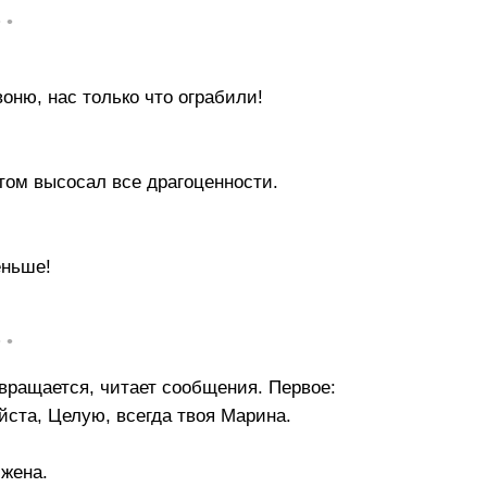
• •
оню, нас только что ограбили!
том высосал все драгоценности.
еньше!
• •
вращается, читает сообщения. Первое:
ста, Целую, всегда твоя Марина.
 жена.