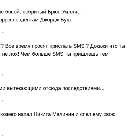
ке босой, небритый Брюс Уиллис.
корреспондентам Джордж Буш.
• •
!? Все время просят прислать SMS!? Докажи что ты
ты не лох! Чем больше SMS ты пришлешь тем
• •
еми вытекающими отсюда последствиями...
• •
рохожего напал Никита Малинин и спел ему свою
• •