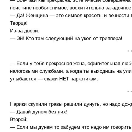
— Все-таки как прекрасна, эстетически совершенна
поистине необъяснимое, восхитительно загадочное
— Да! Женщина — это символ красоты и вечности 
Творца!
Из-за двери:
— Эй! Кто там следующий на укол от триппера!
• 
— Если у тебя прекрасная жена, офигительная любо
налоговыми службами, а когда ты выходишь на ули
улыбаются — скажи НЕТ наркотикам.
• 
Нарики скупили травы решили дунуть, но надо дож
— Давай дунем без них!
Второй:
— Если мы дунем то забудем что надо им говорить