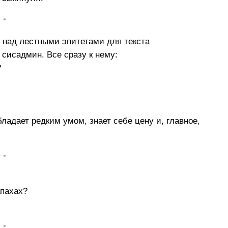
• •
 над лестными эпитетами для текста
 сисадмин. Все сразу к нему:
?
ладает редким умом, знает себе цену и, главное,
• •
апахах?
• •