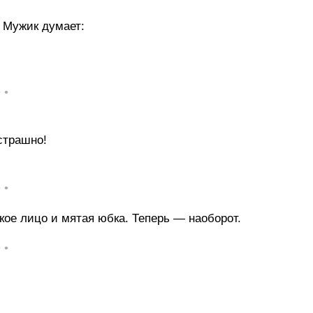
. Мужик думает:
• •
страшно!
• •
ое лицо и мятая юбка. Теперь — наоборот.
• •