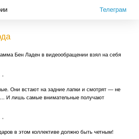
рии
Телеграм
ода
самма Бен Ладен в видеообращении взял на себя
• •
ые. Они встают на задние лапки и смотрят — не
ея... И лишь самые внимательные получают
• •
даров в этом коллективе должно быть четным!