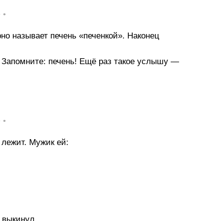
• •
но называет печень «печенкой». Наконец
! Запомните: печень! Ещё раз такое услышу —
• •
лежит. Мужик ей:
 выкинул...