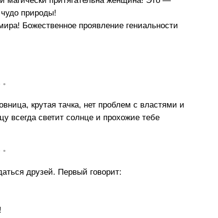
 и магически притягательна женщина! Это —
 чудо природы!
мира! Божественное проявление гениальности
• •
вница, крутая тачка, нет проблем с властями и
цу всегда светит солнце и прохожие тебе
• •
даться друзей. Первый говорит:
!