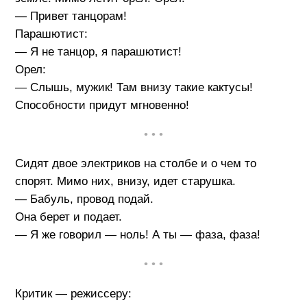
— Привет танцорам!
Парашютист:
— Я не танцор, я парашютист!
Орел:
— Слышь, мужик! Там внизу такие кактусы!
Способности придут мгновенно!
• • •
Сидят двое электриков на столбе и о чем то
спорят. Мимо них, внизу, идет старушка.
— Бабуль, провод подай.
Она берет и подает.
— Я же говорил — ноль! А ты — фаза, фаза!
• • •
Критик — режиссеру: