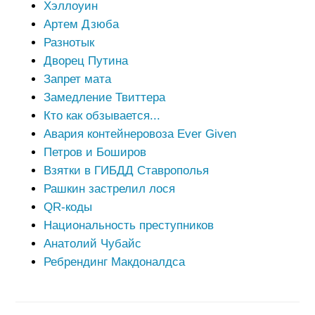
Хэллоуин
Артем Дзюба
Разнотык
Дворец Путина
Запрет мата
Замедление Твиттера
Кто как обзывается...
Авария контейнеровоза Ever Given
Петров и Боширов
Взятки в ГИБДД Ставрополья
Рашкин застрелил лося
QR-коды
Национальность преступников
Анатолий Чубайс
Ребрендинг Макдоналдса