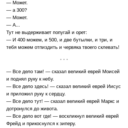
— Может.
— а 300?
— Может.
— А...
Тут не выдерживает попугай и орет:
— И 400 можем, и 500, и две бутылки, и три, и
тебя можем отпиздить и червяка твоего склевать!
• • •
— Все дело там! — сказал великий еврей Моисей
и поднял руку к небу.
— Все дело здесь! — сказал великий еврей Иисус
и приложил руку к сердцу.
— Все дело тут! — сказал великий еврей Маркс и
дотронулся до живота.
— Все дело вот где! — воскликнул великий еврей
Фрейд и прикоснулся к зиперу.