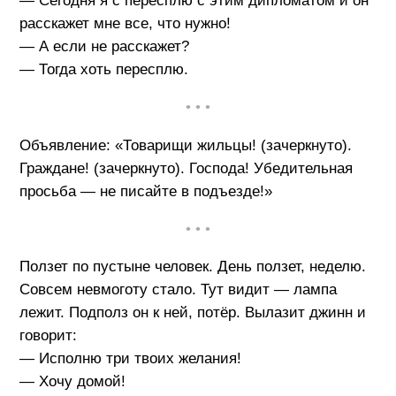
— Сегодня я с пересплю с этим дипломатом и он
расскажет мне все, что нужно!
— А если не расскажет?
— Тогда хоть пересплю.
• • •
Объявление: «Товарищи жильцы! (зачеркнуто).
Граждане! (зачеркнуто). Господа! Убедительная
просьба — не писайте в подъезде!»
• • •
Ползет по пустыне человек. День ползет, неделю.
Совсем невмоготу стало. Тут видит — лампа
лежит. Подполз он к ней, потёр. Вылазит джинн и
говорит:
— Исполню три твоих желания!
— Хочу домой!