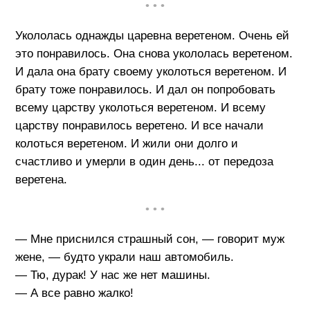
• • •
Укололась однажды царевна веретеном. Очень ей
это понравилось. Она снова укололась веретеном.
И дала она брату своему уколоться веретеном. И
брату тоже понравилось. И дал он попробовать
всему царству уколоться веретеном. И всему
царству понравилось веретено. И все начали
колоться веретеном. И жили они долго и
счастливо и умерли в один день... от передоза
веретена.
• • •
— Мне приснился страшный сон, — говорит муж
жене, — будто украли наш автомобиль.
— Тю, дурак! У нас же нет машины.
— А все равно жалко!