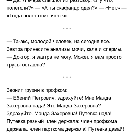
— Да. Я вчера слышал их разговор: «Ну что,
полетели?» — «А ты скафандр одел?» — «Нет.» —
«Тогда полет отменяется».
• • •
— Та-акс, молодой человек, на сегодня все.
Завтра принесите анализы мочи, кала и спермы.
— Доктор, я завтра не могу. Может, я вам просто
трусы оставлю?
• • •
Звонит грузин в профком:
— Ебений Петрович, здрахуйте! Мне Манда
Захеровна нада! Это Манда Захеровна?
Здрахуйте, Манда Захеровна! Путевка нада!
Путевка разный член держала: член профкома
держала, член парткома держала! Путевка давай!