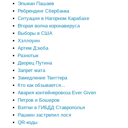
Эльман Пашаев
Ребрендинг Сбербанка
Ситуация в Нагорном Карабахе
Вторая волна коронавируса
Выборы в США
Хэллоуин
Артем Дзюба
Разнотык
Дворец Путина
Запрет мата
Замедление Твиттера
Кто как обзывается...
Авария контейнеровоза Ever Given
Петров и Боширов
Взятки в ГИБДД Ставрополья
Рашкин застрелил лося
QR-коды