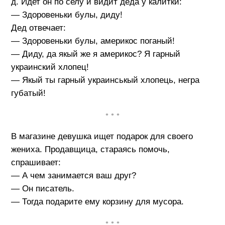
д. Идет он по селу и видит деда у калитки:
— Здоровеньки булы, диду!
Дед отвечает:
— Здоровеньки булы, америкос поганый!
— Диду, да якый же я америкос? Я гарный
украинский хлопец!
— Якый ты гарный украинськый хлопець, негра
губатый!
• • •
В магазине девушка ищет подарок для своего
жениха. Продавщица, стараясь помочь,
спрашивает:
— А чем занимается ваш друг?
— Он писатель.
— Тогда подарите ему корзину для мусора.
• • •