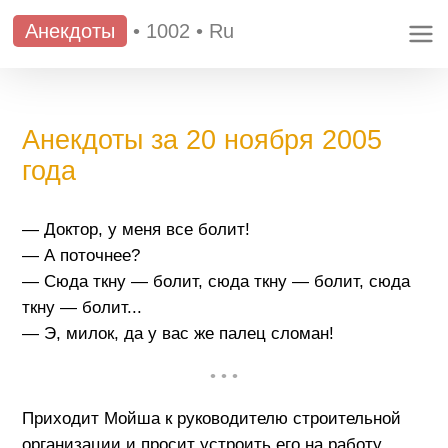
Анекдоты
•
1002
•
Ru
Анекдоты за 20 ноября 2005
года
— Доктор, у меня все болит!
— А поточнее?
— Сюда ткну — болит, сюда ткну — болит, сюда
ткну — болит...
— Э, милок, да у вас же палец сломан!
• • •
Приходит Мойша к руководителю строительной
организации и просит устроить его на работу.