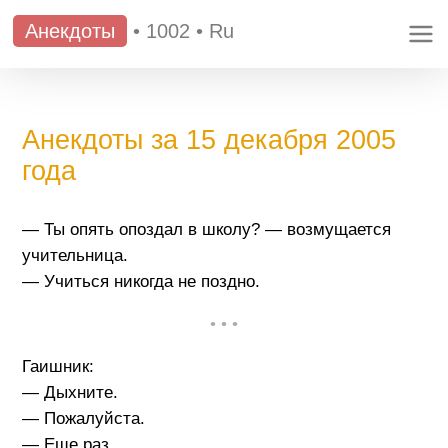
Анекдоты
•
1002
•
Ru
Анекдоты за 15 декабря 2005
года
— Ты опять опоздал в школу? — возмущается
учительница.
— Учиться никогда не поздно.
• • •
Гаишник:
— Дыхните.
— Пожалуйста.
— Еще раз.