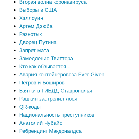
Вторая волна коронавируса
Выборы в США
Хэллоуин
Артем Дзюба
Разнотык
Дворец Путина
Запрет мата
Замедление Твиттера
Кто как обзывается...
Авария контейнеровоза Ever Given
Петров и Боширов
Взятки в ГИБДД Ставрополья
Рашкин застрелил лося
QR-коды
Национальность преступников
Анатолий Чубайс
Ребрендинг Макдоналдса