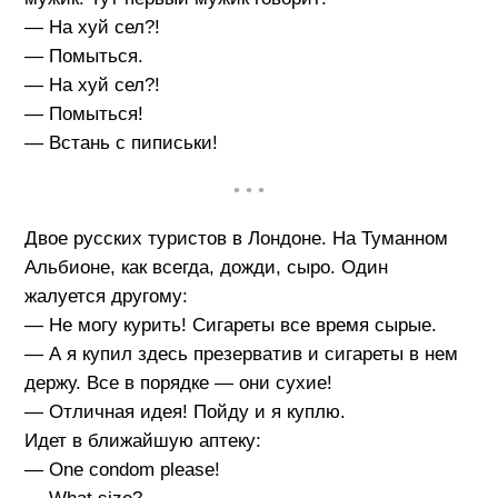
— На хуй сел?!
— Помыться.
— На хуй сел?!
— Помыться!
— Встань с пиписьки!
• • •
Двое русских туристов в Лондоне. На Туманном
Альбионе, как всегда, дожди, сыро. Один
жалуется другому:
— Не могу курить! Сигареты все время сырые.
— А я купил здесь презерватив и сигареты в нем
держу. Все в порядке — они сухие!
— Отличная идея! Пойду и я куплю.
Идет в ближайшую аптеку:
— One condom please!