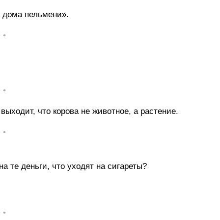
 дома пельмени».
• •
• •
ыходит, что корова не животное, а растение.
• •
а те деньги, что уходят на сигареты?
• •