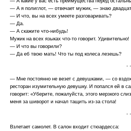
— А какие у вас есть преимущества перед осталь
— А я полиглот, — отвечает мужик, — знаю двадцат
— И что, вы на всех умеете разговаривать?
— Да.
— А скажите что-нибудь!
Мужик на всех языках что-то говорит. Удивительно!
— И что вы говорили?
— Да еб твою мать! Что ты под колеса лезешь?
• 
— Мне постоянно не везет с девушками, — со вздо
ресторан изумительную девушку. И попался ей в са
говорит: «Уберите, пожалуйста, этого мерзкого сли
меня за шиворот и начал тащить из-за стола!
• 
Взлетает самолет. В салон входит стюардесса: