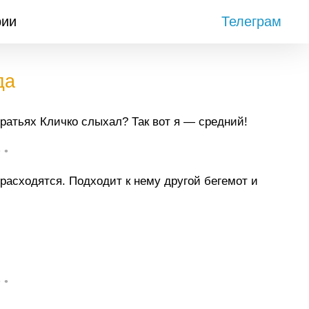
рии
Телеграм
да
ратьях Кличко слыхал? Так вот я — средний!
• •
расходятся. Подходит к нему другой бегемот и
• •