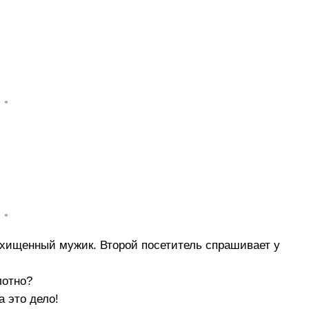
• •
• •
осхищенный мужик. Второй посетитель спрашивает у
лотно?
а это дело!