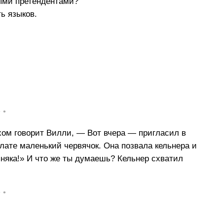
ными претендентами?
ь языков.
• •
хом говорит Вилли, — Вот вчера — пригласил в
лате маленький червячок. Она позвала кельнера и
зняка!» И что же ты думаешь? Кельнер схватил
• •