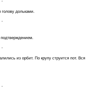
• •
 голову дольками.
• •
а подтверждением.
• •
алились из орбит. По крупу струится пот. Вся
• •