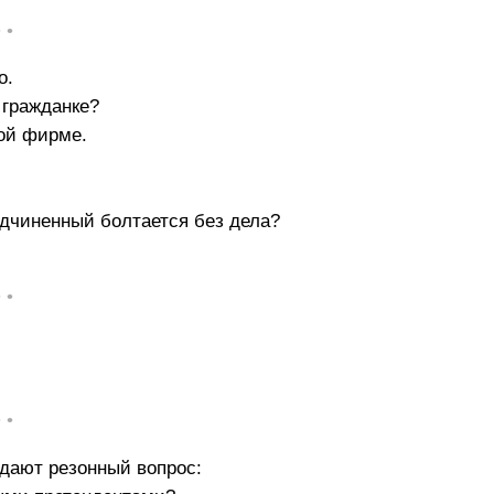
• •
о.
 гражданке?
ой фирме.
одчиненный болтается без дела?
• •
• •
адают резонный вопрос: