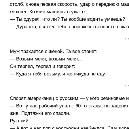
столб, снова первая скорость, удар о переднюю маш
глохнет. Хозяин машины в ужасе:
— Ты одурел, что ли? Ты вообще водить умеешь?
— Дурашка, я хотел тебе свою женственность показ
• 
Муж трахается с женой. Та все стонет:
— Возьми меня, возьми меня...
Он терпел, терпел и говорит:
— Куда я тебя возьму, я же никуда не еду.
• 
Спорят американец с русским — у кого резиновые 
— Вот у нас рабочий упал с 60-го этажа, но зацепи
жив. Подтяжки его спасли.
Русский:
— А вот у нас поп с колоколни наебнулся. Сам вдре