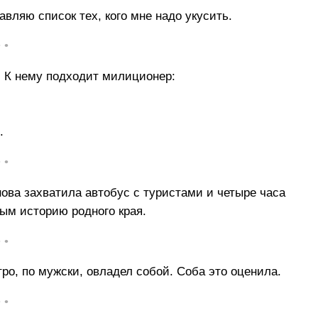
вляю список тех, кого мне надо укусить.
• •
. К нему подходит милиционер:
.
• •
ова захватила автобус с туристами и четыре часа
ым историю родного края.
• •
о, по мужски, овладел собой. Соба это оценила.
• •