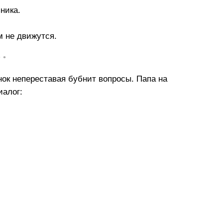
ника.
м не движутся.
• •
нок непереставая бубнит вопросы. Папа на
иалог: