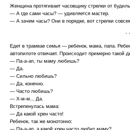
Женщина протягивает часовщику стрелки от будиль
— А где сами часы? — удивляется мастер.
— А зачем часы? Они в порядке, вот стрелки совсе
• 
Едет в трамвае семья — ребенок, мама, папа. Ребе
автопилоте отвечает. Происходит примерно такой д
— Па-а-ап, ты маму любишь?
— Да.
— Сильно любишь?
— Да, конечно.
— Часто любишь?
— Х-м-м... Да.
Встрепенулась мама:
— Да какой хрен часто!
Ребенок, так же монотонно:
— Па-а-ап, а какой хрен часто любит маму?