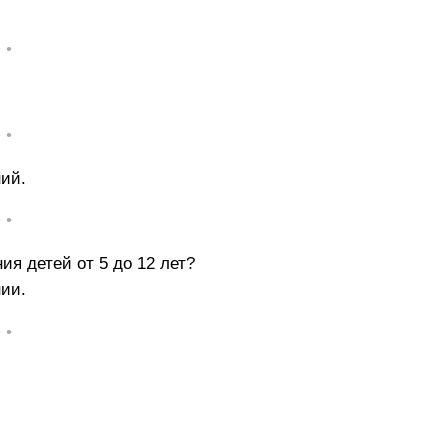
• •
• •
ний.
• •
ия детей от 5 до 12 лет?
ии.
• •