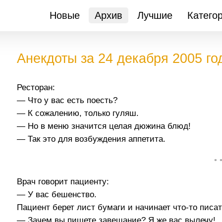
Новые
Архив
Лучшие
Катего
Анекдоты за 24 декабря 2005 го
Ресторан:
— Что у вас есть поесть?
— К сожалению, только гуляш.
— Но в меню значится целая дюжина блюд!
— Так это для возбуждения аппетита.
• 
Врач говорит пациенту:
— У вас бешенство.
Пациент берет лист бумаги и начинает что-то писат
— Зачем вы пишете завещание? Я же вас вылечу!