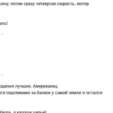
ину, потом сразу четвертая скорость, мотор
ать!
• •
• •
изделия лучшие. Американец:
лся подтяжками за балкон у самой земли и остался
безги, а калоши целые!