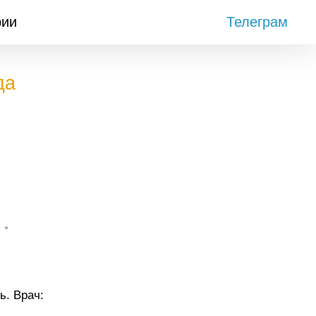
рии
Телеграм
да
• •
ь. Врач: