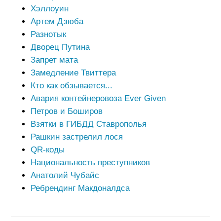
Хэллоуин
Артем Дзюба
Разнотык
Дворец Путина
Запрет мата
Замедление Твиттера
Кто как обзывается...
Авария контейнеровоза Ever Given
Петров и Боширов
Взятки в ГИБДД Ставрополья
Рашкин застрелил лося
QR-коды
Национальность преступников
Анатолий Чубайс
Ребрендинг Макдоналдса