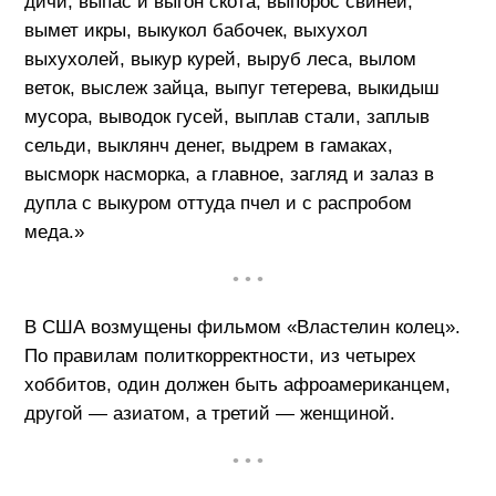
дичи, выпас и выгон скота, выпорос свиней,
вымет икры, выкукол бабочек, выхухол
выхухолей, выкур курей, выруб леса, вылом
веток, выслеж зайца, выпуг тетерева, выкидыш
мусора, выводок гусей, выплав стали, заплыв
сельди, выклянч денег, выдрем в гамаках,
высморк насморка, а главное, загляд и залаз в
дупла с выкуром оттуда пчел и с распробом
меда.»
• • •
В США возмущены фильмом «Властелин колец».
По правилам политкорректности, из четырех
хоббитов, один должен быть афроамериканцем,
другой — азиатом, а третий — женщиной.
• • •