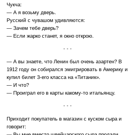
Чукча:
— А я возьму дверь.
Русский с чувашом удивляются:
— Зачем тебе дверь?
— Если жарко станет, я окно открою.
• • •
— А вы знаете, что Ленин был очень азартен? В
1912 году он собирался эмигрировать в Америку и
купил билет 3-его класса на «Титаник».
— И что?
— Проиграл его в карты какому-то итальянцу.
• • •
Приходит покупатель в магазин с куском сыра и
говорит:
— Вы мне вместо швейцарского сыра продали