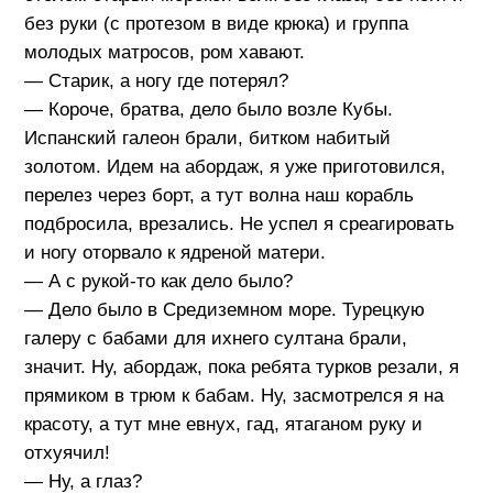
без руки (с протезом в виде крюка) и группа
молодых матросов, ром хавают.
— Старик, а ногу где потерял?
— Короче, братва, дело было возле Кубы.
Испанский галеон брали, битком набитый
золотом. Идем на абордаж, я уже приготовился,
перелез через борт, а тут волна наш корабль
подбросила, врезались. Не успел я среагировать
и ногу оторвало к ядреной матери.
— А с рукой-то как дело было?
— Дело было в Средиземном море. Турецкую
галеру с бабами для ихнего султана брали,
значит. Ну, абордаж, пока ребята турков резали, я
прямиком в трюм к бабам. Ну, засмотрелся я на
красоту, а тут мне евнух, гад, ятаганом руку и
отхуячил!
— Ну, а глаз?