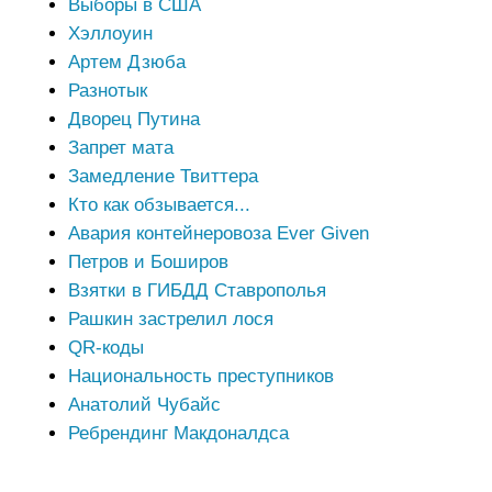
Выборы в США
Хэллоуин
Артем Дзюба
Разнотык
Дворец Путина
Запрет мата
Замедление Твиттера
Кто как обзывается...
Авария контейнеровоза Ever Given
Петров и Боширов
Взятки в ГИБДД Ставрополья
Рашкин застрелил лося
QR-коды
Национальность преступников
Анатолий Чубайс
Ребрендинг Макдоналдса