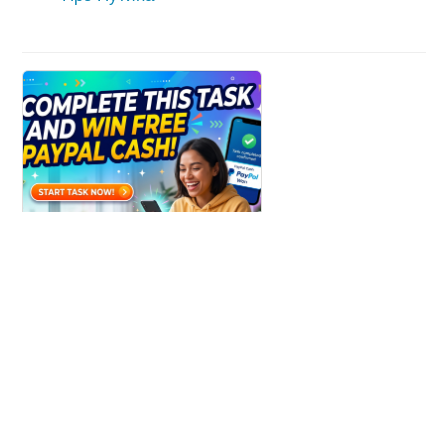
Win Paypal Cash
Get Chance to Win Paypal Cash
Узнать больше
ldl1.com