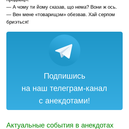
— А чому ти йому сказав, що нема? Вони ж ось.
— Вен мене «товарищэм» обезвав. Хай серпом
бриэться!
Подпишись
на наш телеграм-канал
с анекдотами!
Актуальные события в анекдотах