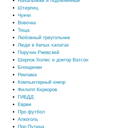
Начальники и подчиненные
Штирлиц
Чукчи
Вовочка
Теща
Любовный треугольник
Люди в белых халатах
Поручик Ржевский
Шерлок Холмс и доктор Ватсон
Блондинки
Реклама
Компьютерный юмор
Филипп Киркоров
ГИБДД
Евреи
Про футбол
Алкоголь
Про Путина