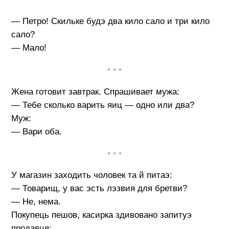
— Петро! Скильке будэ два кило сало и три кило
сало?
— Мало!
• • •
Жена готовит завтрак. Спрашивает мужа:
— Тебе сколько варить яиц — одно или два?
Муж:
— Вари оба.
• • •
У магазин заходить чоловек та й питаэ:
— Товарищ, у вас эсть лэзвия для бретви?
— Не, нема.
Покупець пешов, касирка здивовано запитуэ
продавця: