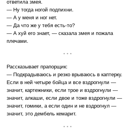
ответила змея.
— Ну тогда ногой подпихни.
— А у меня и ног нет.
— Да что же у тебя есть-то?
— А хуй его знает, — сказала змея и пожала
плечами.
• • •
Рассказывает прапорщик:
— Подкрадываюсь и резко врываюсь в каптерку.
Если в ней четыре бойца и все вздрогнули —
значит, картежники, если трое и вздрогнули —
значит, алкаши, если двое и тоже вздрогнули —
значит, гомики, а если один и не вздрогнул —
значит, это дембель кемарит.
• • •