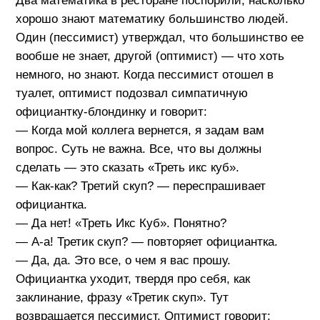
Два математика в ресторане поспорили, насколько
хорошо знают математику большинство людей.
Один (пессимист) утверждал, что большинство ее
вообше не знает, другой (оптимист) — что хоть
немного, но знают. Когда пессимист отошел в
туалет, оптимист подозвал симпатичную
официантку-блондинку и говорит:
— Когда мой коллега вернется, я задам вам
вопрос. Суть не важна. Все, что вы должны
сделать — это сказать «Треть икс куб».
— Как-как? Третий скуп? — переспрашивает
официантка.
— Да нет! «Треть Икс Куб». Понятно?
— А-а! Третик скуп? — повторяет официантка.
— Да, да. Это все, о чем я вас прошу.
Официантка уходит, твердя про себя, как
заклинание, фразу «Третик скуп». Тут
возвращается пессимист. Оптимист говорит: