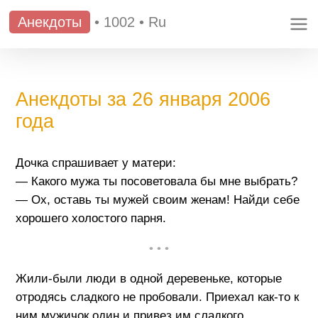
Анекдоты
•
1002
•
Ru
Анекдоты за 26 января 2006
года
Дочка спрашивает у матери:
— Какого мужа ты посоветовала бы мне выбрать?
— Ох, оставь ты мужей своим женам! Найди себе
хорошего холостого парня.
• • •
Жили-были люди в одной деревеньке, которые
отродясь сладкого не пробовали. Приехал как-то к
ним мужичок один и привез им сладкого,