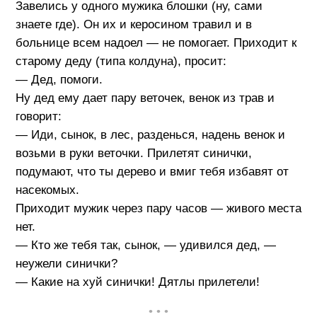
Завелись у одного мужика блошки (ну, сами
знаете где). Он их и керосином травил и в
больнице всем надоел — не помогает. Приходит к
старому деду (типа колдуна), просит:
— Дед, помоги.
Ну дед ему дает пару веточек, венок из трав и
говорит:
— Иди, сынок, в лес, разденься, надень венок и
возьми в руки веточки. Прилетят синички,
подумают, что ты дерево и вмиг тебя избавят от
насекомых.
Приходит мужик через пару часов — живого места
нет.
— Кто же тебя так, сынок, — удивился дед, —
неужели синички?
— Какие на хуй синички! Дятлы прилетели!
• • •