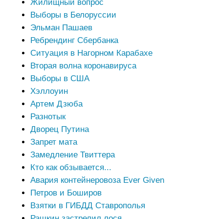
Жилищный вопрос
Выборы в Белоруссии
Эльман Пашаев
Ребрендинг Сбербанка
Ситуация в Нагорном Карабахе
Вторая волна коронавируса
Выборы в США
Хэллоуин
Артем Дзюба
Разнотык
Дворец Путина
Запрет мата
Замедление Твиттера
Кто как обзывается...
Авария контейнеровоза Ever Given
Петров и Боширов
Взятки в ГИБДД Ставрополья
Рашкин застрелил лося