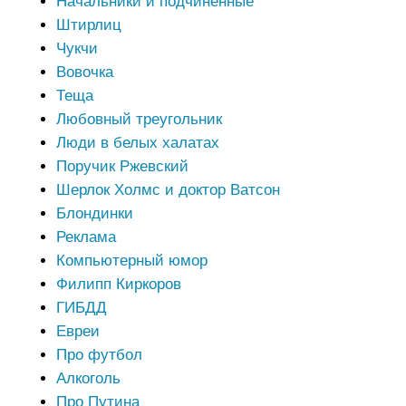
Начальники и подчиненные
Штирлиц
Чукчи
Вовочка
Теща
Любовный треугольник
Люди в белых халатах
Поручик Ржевский
Шерлок Холмс и доктор Ватсон
Блондинки
Реклама
Компьютерный юмор
Филипп Киркоров
ГИБДД
Евреи
Про футбол
Алкоголь
Про Путина