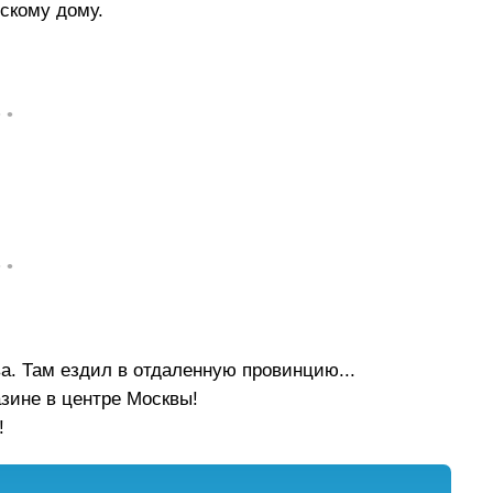
тскому дому.
• •
• •
ва. Там ездил в отдаленную провинцию...
азине в центре Москвы!
!