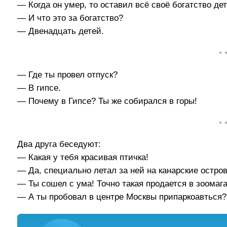
— Когда он умер, то оставил всё своё богатство де
— И что это за богатство?
— Двенадцать детей.
• 
— Где ты провел отпуск?
— В гипсе.
— Почему в Гипсе? Ты же собирался в горы!
• 
Два друга беседуют:
— Какая у тебя красивая птичка!
— Да, специально летал за ней на канарские остро
— Ты сошел с ума! Точно такая продается в зоомаг
— А ты пробовал в центре Москвы припаркоавться?