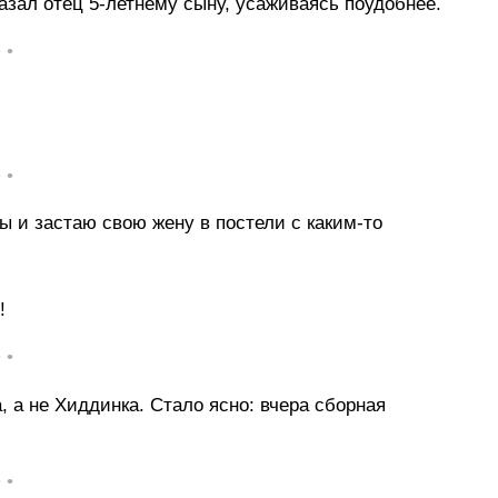
азал отец 5-летнему сыну, усаживаясь поудобнее.
• •
• •
 и застаю свою жену в постели с каким-то
!
• •
 а не Хиддинка. Стало ясно: вчера сборная
• •