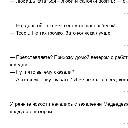
— Любишь кататься – люби и саночки возить! — ск
• 
— Но, дорогой, это же совсем не наш ребенок!
— Тссс... Не так громко. Зато коляска лучше.
• 
— Представляете? Прихожу домой вечером с работы
шведом.
— Ну и что вы ему сказали?
— А что я мог ему сказать? Я же не знаю шведского
• 
Утренние новости начались с заявлений Медведева,
продула с позором.
• 