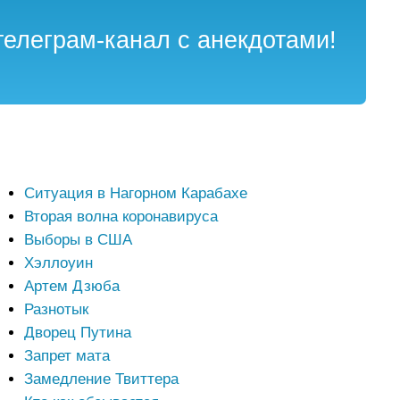
елеграм-канал с анекдотами!
Ситуация в Нагорном Карабахе
Вторая волна коронавируса
Выборы в США
Хэллоуин
Артем Дзюба
Разнотык
Дворец Путина
Запрет мата
Замедление Твиттера