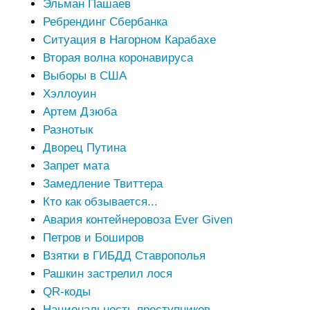
Эльман Пашаев
Ребрендинг Сбербанка
Ситуация в Нагорном Карабахе
Вторая волна коронавируса
Выборы в США
Хэллоуин
Артем Дзюба
Разнотык
Дворец Путина
Запрет мата
Замедление Твиттера
Кто как обзывается...
Авария контейнеровоза Ever Given
Петров и Боширов
Взятки в ГИБДД Ставрополья
Рашкин застрелил лося
QR-коды
Национальность преступников