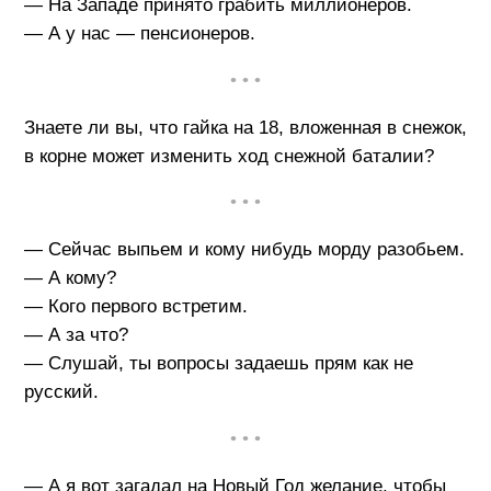
— На Западе принято грабить миллионеров.
— А у нас — пенсионеров.
• • •
Знаете ли вы, что гайка на 18, вложенная в снежок,
в корне может изменить ход снежной баталии?
• • •
— Сейчас выпьем и кому нибудь морду разобьем.
— А кому?
— Кого первого встретим.
— А за что?
— Слушай, ты вопросы задаешь прям как не
русский.
• • •
— А я вот загадал на Новый Год желание, чтобы