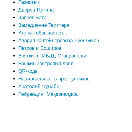
Разнотык
Дворец Путина
Запрет мата
Замедление Твиттера
Кто как обзывается...
Авария контейнеровоза Ever Given
Петров и Боширов
Взятки в ГИБДД Ставрополья
Рашкин застрелил лося
QR-коды
Национальность преступников
Анатолий Чубайс
Ребрендинг Макдоналдса