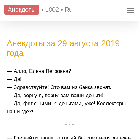
Анекдоты
•
1002
•
Ru
Анекдоты за 29 августа 2019
года
— Алло, Елена Петровна?
— Да!
— Здравствуйте! Это вам из банка звонят.
— Да, верну я, верну вам ваши деньги!
— Да, фиг с ними, с деньгами, уже! Коллекторы
наши где?!
• • •
— Где найти парня, который бы увез меня далеко-