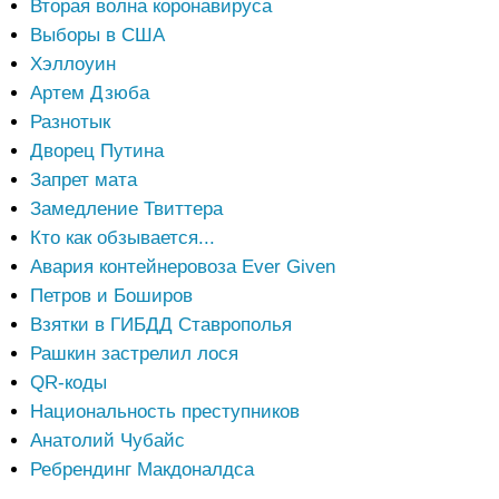
Вторая волна коронавируса
Выборы в США
Хэллоуин
Артем Дзюба
Разнотык
Дворец Путина
Запрет мата
Замедление Твиттера
Кто как обзывается...
Авария контейнеровоза Ever Given
Петров и Боширов
Взятки в ГИБДД Ставрополья
Рашкин застрелил лося
QR-коды
Национальность преступников
Анатолий Чубайс
Ребрендинг Макдоналдса