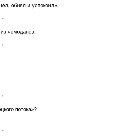
шёл, обнял и успокоил».
• •
 из чемоданов.
• •
• •
цкого потока»?
• •