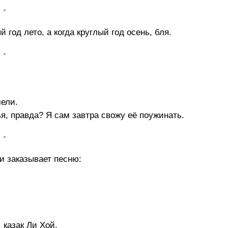
• •
 год лето, а когда круглый год осень, бля.
• •
мели.
я, правда? Я сам завтра свожу её поужинать.
• •
и заказывает песню:
 казак Ли Хой.