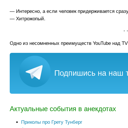
— Интересно, а если человек придерживается сразу
— Хитрожопый.
• 
Одно из несомненных преимуществ YouTube над TV 
Подпишись на наш т
Актуальные события в анекдотах
Приколы про Грету Тунберг