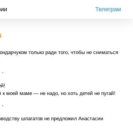
рии
Телеграм
а
ондарчуком только ради того, чтобы не сниматься
• •
ей!
 к моей маме — не надо, но хоть детей не пугай!
• •
изводству шпагатов не предложил Анастасии