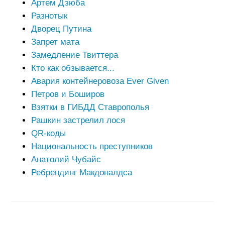
Артем Дзюба
Разнотык
Дворец Путина
Запрет мата
Замедление Твиттера
Кто как обзывается...
Авария контейнеровоза Ever Given
Петров и Боширов
Взятки в ГИБДД Ставрополья
Рашкин застрелил лося
QR-коды
Национальность преступников
Анатолий Чубайс
Ребрендинг Макдоналдса