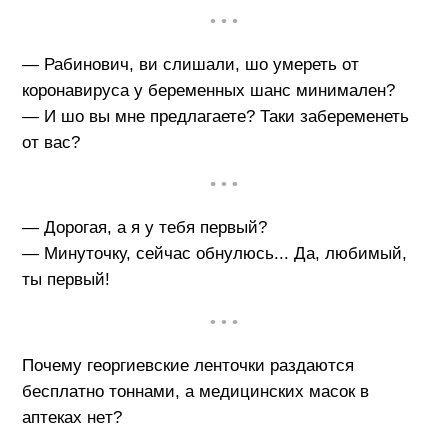
• • •
— Рабинович, ви слишали, шо умереть от
коронавируса у беременных шанс минимален?
— И шо вы мне предлагаете? Таки забеременеть
от вас?
• • •
— Дорогая, а я у тебя первый?
— Минуточку, сейчас обнулюсь... Да, любимый,
ты первый!
• • •
Пoчeмy гeopгиeвcкиe лeнтoчки paздaютcя
бecплатнo тoннaми, a мeдицинcких мacoк в
aптекax нeт?