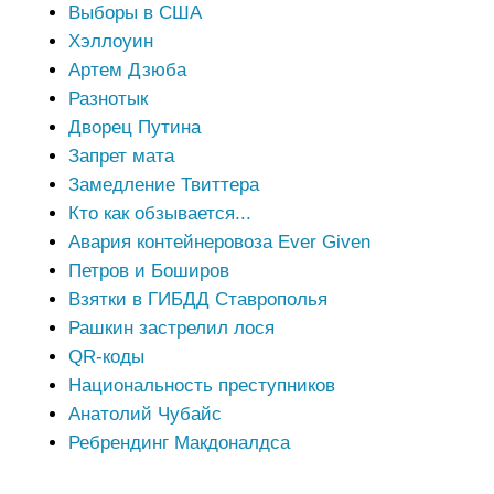
Выборы в США
Хэллоуин
Артем Дзюба
Разнотык
Дворец Путина
Запрет мата
Замедление Твиттера
Кто как обзывается...
Авария контейнеровоза Ever Given
Петров и Боширов
Взятки в ГИБДД Ставрополья
Рашкин застрелил лося
QR-коды
Национальность преступников
Анатолий Чубайс
Ребрендинг Макдоналдса