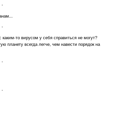
• •
нам...
• •
с каким-то вирусом у себя cправиться не могут?
гую планету всегда легче, чем навести порядок на
• •
• •