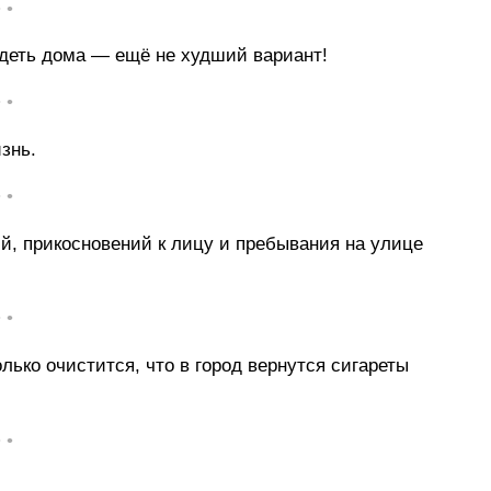
• •
идеть дома — ещё не худший вариант!
• •
изнь.
• •
, прикосновений к лицу и пребывания на улице
• •
ько очистится, что в город вернутся сигареты
• •