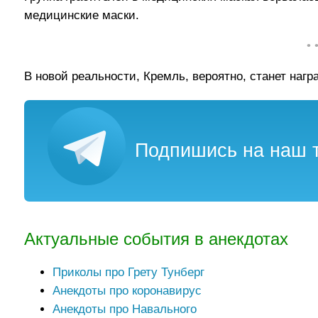
медицинские маски.
• 
В новой реальности, Кремль, вероятно, станет наг
Подпишись на наш т
Актуальные события в анекдотах
Приколы про Грету Тунберг
Анекдоты про коронавирус
Анекдоты про Навального