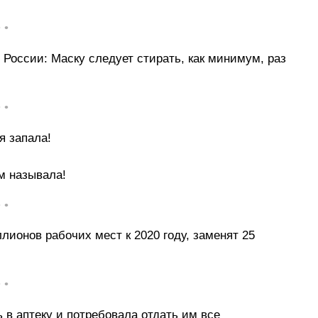
• •
России: Маску следует стирать, как минимум, раз
• •
я запала!
м называла!
• •
ионов рабочих мест к 2020 году, заменят 25
• •
 в аптеку и потребовала отдать им все