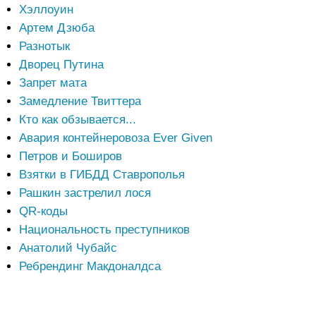
Хэллоуин
Артем Дзюба
Разнотык
Дворец Путина
Запрет мата
Замедление Твиттера
Кто как обзывается...
Авария контейнеровоза Ever Given
Петров и Боширов
Взятки в ГИБДД Ставрополья
Рашкин застрелил лося
QR-коды
Национальность преступников
Анатолий Чубайс
Ребрендинг Макдоналдса