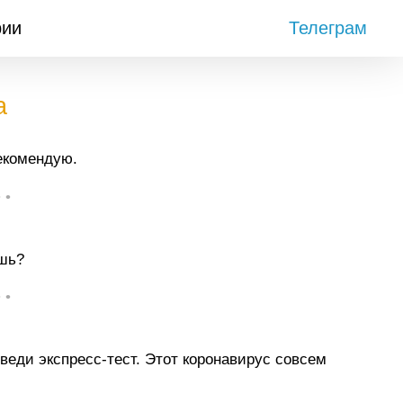
рии
Телеграм
а
екомендую.
• •
ишь?
• •
веди экспресс-тест. Этот коронавирус совсем