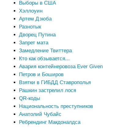
Выборы в США
Хэллоуин
Артем Дзюба
Разнотык
Дворец Путина
Запрет мата
Замедление Твиттера
Кто как обзывается...
Авария контейнеровоза Ever Given
Петров и Боширов
Взятки в ГИБДД Ставрополья
Рашкин застрелил лося
QR-коды
Национальность преступников
Анатолий Чубайс
Ребрендинг Макдоналдса