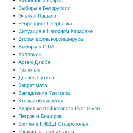
Жилищный вопрос
Выборы в Белоруссии
Эльман Пашаев
Ребрендинг Сбербанка
Ситуация в Нагорном Карабахе
Вторая волна коронавируса
Выборы в США
Хэллоуин
Артем Дзюба
Разнотык
Дворец Путина
Запрет мата
Замедление Твиттера
Кто как обзывается...
Авария контейнеровоза Ever Given
Петров и Боширов
Взятки в ГИБДД Ставрополья
Рашкин застрелил лося