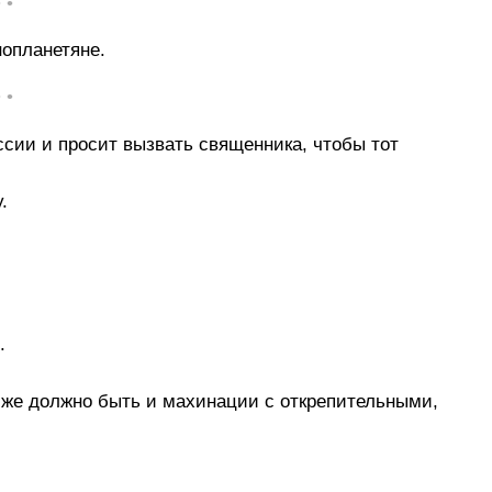
• •
нопланетяне.
• •
сии и просит вызвать священника, чтобы тот
.
.
м же должно быть и махинации с открепительными,