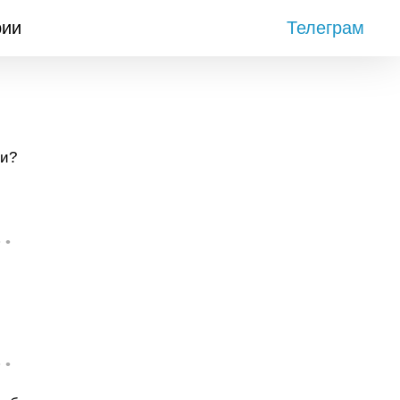
рии
Телеграм
ии?
• •
.
• •