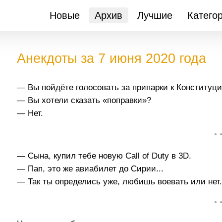
Новые
Архив
Лучшие
Катего
Анекдоты за 7 июня 2020 года
— Вы пойдёте голосовать за припарки к Конституц
— Вы хотели сказать «поправки»?
— Нет.
• 
— Сына, купил тебе новую Саll оf Dutу в 3D.
— Пап, это же авиабилет до Сирии...
— Так ты определись уже, любишь воевать или нет
• 