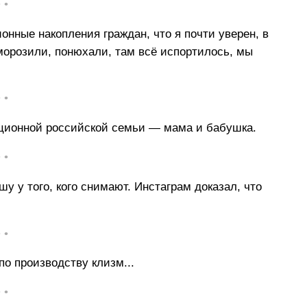
• •
онные накопления граждан, что я почти уверен, в
зморозили, понюхали, там всё испортилось, мы
• •
иционной российской семьи — мама и бабушка.
• •
у у того, кого снимают. Инстаграм доказал, что
• •
о производству клизм...
• •