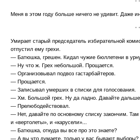
• 
Меня в этом году больше ничего не удивит. Даже и
• 
Умирает старый председатель избирательной комис
отпустил ему грехи.
— Батюшка, грешен. Кидал чужие бюллетени в урну
— Ну что ж. Грех небольшой. Прощается.
— Организовывал подвоз гастарбайтеров.
— Прощается.
— Записывал умерших в списки для голосования.
— Хм. Большой грех. Ну да ладно. Давайте дальше
— Прелюбодействовал.
— Нет, давайте по основному списку закончим. Та
и «вертолеты», и «карусели»...
— Батюшка, откуда вы все про это знаете?
— А вы что думаете, только у вас бывают выборы?