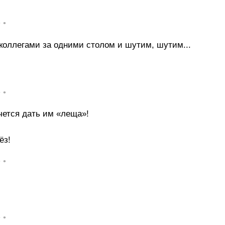
• •
коллегами за одними столом и шутим, шутим...
• •
чется дать им «леща»!
ёз!
• •
• •