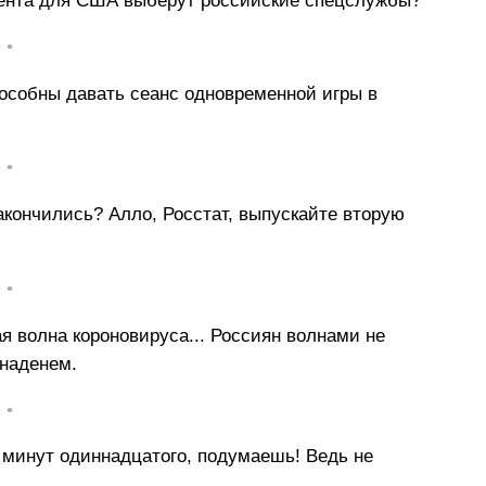
идента для США выберут российские спецслужбы?
• •
особны давать сеанс одновременной игры в
• •
акончились? Алло, Росстат, выпускайте вторую
• •
ая волна короновируса... Россиян волнами не
 наденем.
• •
 минут одиннадцатого, подумаешь! Ведь не