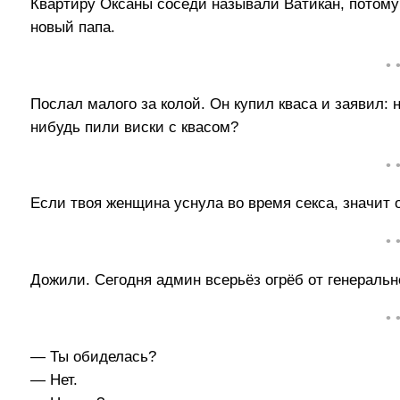
Квартиру Оксаны соседи называли Ватикан, потому
новый папа.
• 
Послал малого за колой. Он купил кваса и заявил: н
нибудь пили виски с квасом?
• 
Если твоя женщина уснула во время секса, значит о
• 
Дожили. Сегодня админ всерьёз огрёб от генерально
• 
— Ты обиделась?
— Нет.