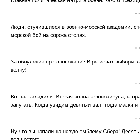
Главная политическая интрига осени: какого през
• 
Люди, отучившиеся в военно-морской академии, сп
морской бой на сорока столах.
• 
За обнуление проголосовали? В регионах выборы з
волну!
• 
Вот вы заладили. Вторая волна короновируса, втор
запугать. Когда увидим девятый вал, тогда маски и
• 
Ну что вы напали на новую эмблему Сбера! Десять
полшестого...