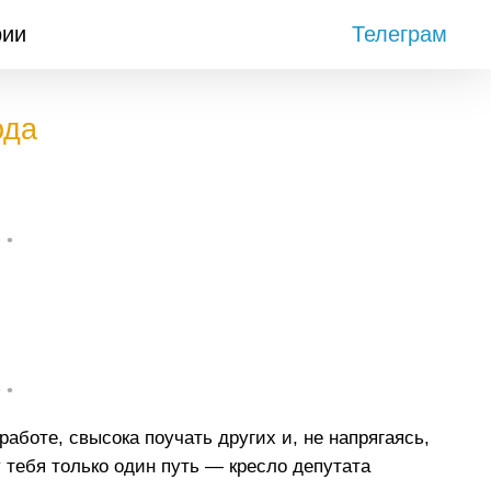
рии
Телеграм
ода
• •
• •
работе, свысока поучать других и, не напрягаясь,
у тебя только один путь — кресло депутата