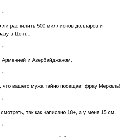
• •
о ли распилить 500 миллионов долларов и
зу в Цент...
• •
у Арменией и Азербайджаном.
• •
я, что вашего мужа тайно посещает фрау Меркель!
• •
мотреть, так как написано 18+, а у меня 15 см.
• •