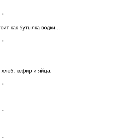
• •
ит как бутылка водки...
• •
 хлеб, кефир и яйца.
• •
• •
• •