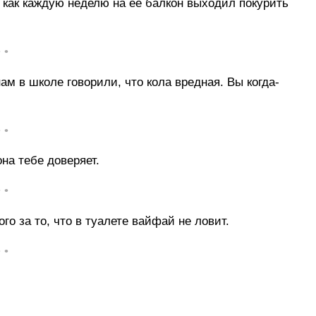
 как каждую неделю на её балкон выходил покурить
• •
ам в школе говорили, что кола вредная. Вы когда-
• •
на тебе доверяет.
• •
го за то, что в туалете вайфай не ловит.
• •