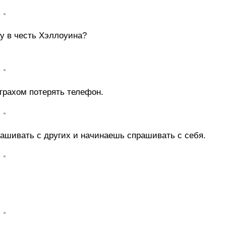
• •
ку в честь Хэллоуина?
• •
страхом потерять телефон.
• •
рашивать с других и начинаешь спрашивать с себя.
• •
• •