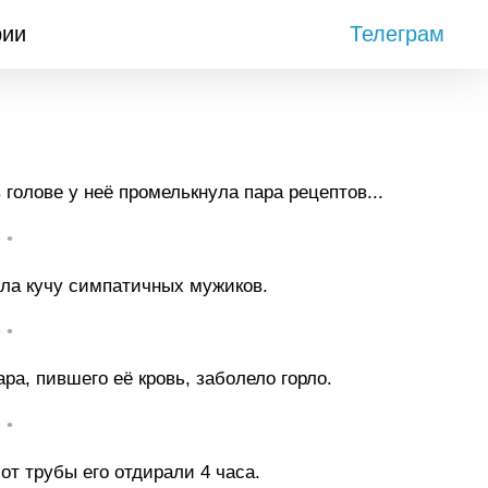
рии
Телеграм
голове у неё промелькнула пара рецептов...
• •
ашла кучу симпатичных мужиков.
• •
ра, пившего её кровь, заболело горло.
• •
от трубы его отдирали 4 часа.