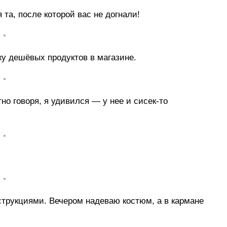
 та, после которой вас не догнали!
• •
жу дешёвых продуктов в магазине.
• •
но говоря, я удивился — у нее и сисек-то
• •
• •
струкциями. Вечером надеваю костюм, а в кармане