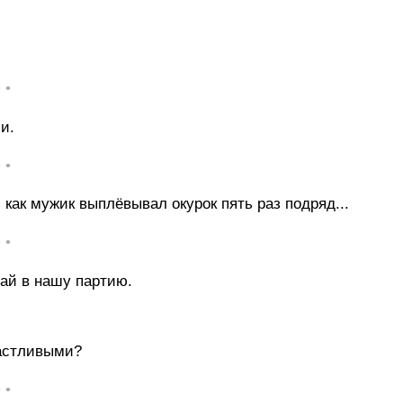
• •
и.
• •
 как мужик выплёвывал окурок пять раз подряд...
• •
пай в нашу партию.
частливыми?
• •