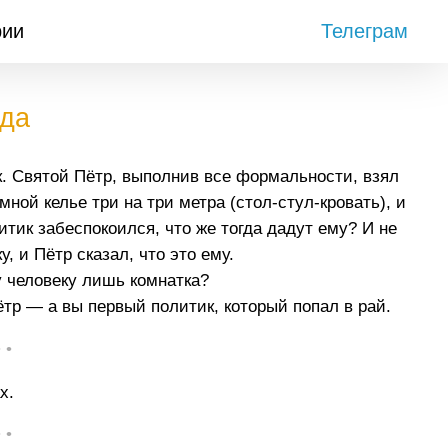
рии
Телеграм
ода
. Святой Пётр, выполнив все формальности, взял
мной келье три на три метра (стол-стул-кровать), и
итик забеспокоился, что же тогда дадут ему? И не
, и Пётр сказал, что это ему.
у человеку лишь комнатка?
тр — а вы первый политик, который попал в рай.
• •
х.
• •