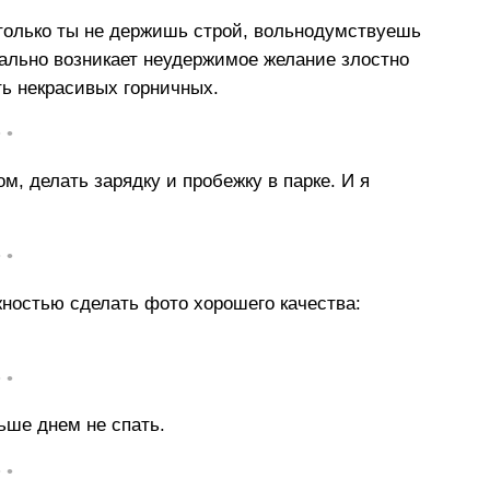
 только ты не держишь строй, вольнодумствуешь
тально возникает неудержимое желание злостно
ь некрасивых горничных.
• •
м, делать зарядку и пробежку в парке. И я
• •
жностью сделать фото хорошего качества:
• •
льше днем не спать.
• •