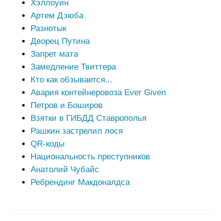
Хэллоуин
Артем Дзюба
Разнотык
Дворец Путина
Запрет мата
Замедление Твиттера
Кто как обзывается...
Авария контейнеровоза Ever Given
Петров и Боширов
Взятки в ГИБДД Ставрополья
Рашкин застрелил лося
QR-коды
Национальность преступников
Анатолий Чубайс
Ребрендинг Макдоналдса